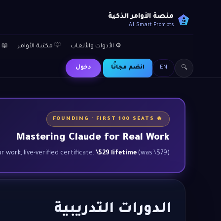
منصة الأوامر الذكية
AI
SP
AI Smart Prompts
⚙️ الأدوات والألعاب
💡 مكتبة الأوامر
📖 
EN
انضم مجانًا
دخول
🔍
🔥 FOUNDING · FIRST 100 SEATS
Mastering Claude for Real Work
 work, live-verified certificate.
\$29 lifetime
(was \$79).
الدورات التدريبية