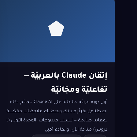
إتقان Claude بالعربيّة —
تفاعليّة ومجّانيّة
أوّل دورة عربيّة تفاعليّة على Claude AI بمقيّم ذكاء
اصطناعيّ يقرأ إجاباتك ويعطيك ملاحظات مفصّلة
بمعايير صارمة — ليست فيديوهات. الوحدة الأولى (٤
دروس) متاحة الآن، والقادم أكبر.