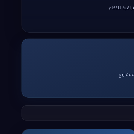
افية للذكاء
لمشاريع.