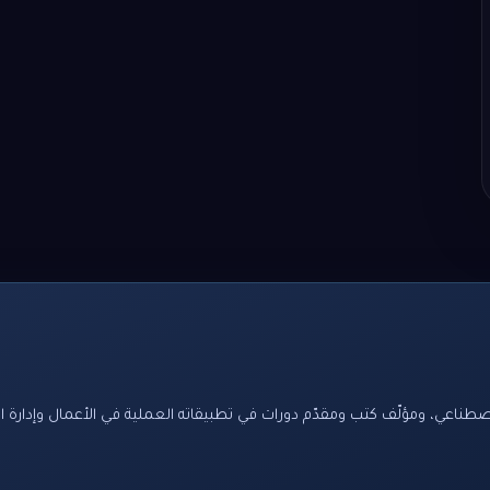
صطناعي، ومؤلّف كتب ومقدّم دورات في تطبيقاته العملية في الأعمال وإدارة ا