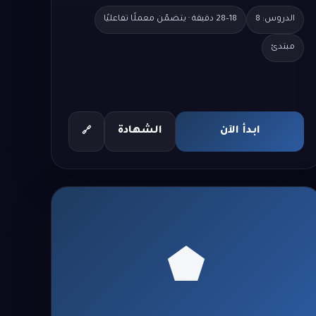
الدروس: 8
18–28 دقيقة · يتضمّن معملًا تفاعليًا
مبتدئ
ابدأ الآن
الشهادة
🔗