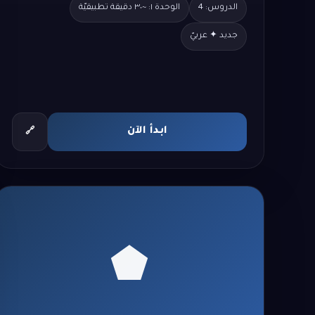
الدروس: 4
الوحدة ١: ~٣٠ دقيقة تطبيقيّة
جديد ✦ عربيّ
ابدأ الآن
🔗