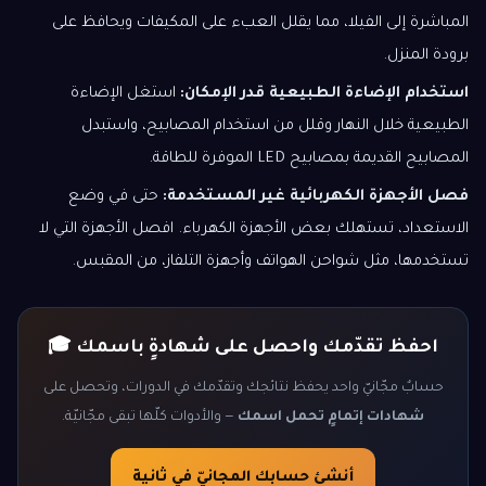
المباشرة إلى الفيلا، مما يقلل العبء على المكيفات ويحافظ على
برودة المنزل.
استخدام الإضاءة الطبيعية قدر الإمكان:
استغل الإضاءة
الطبيعية خلال النهار وقلل من استخدام المصابيح، واستبدل
المصابيح القديمة بمصابيح LED الموفرة للطاقة.
فصل الأجهزة الكهربائية غير المستخدمة:
حتى في وضع
الاستعداد، تستهلك بعض الأجهزة الكهرباء. افصل الأجهزة التي لا
تستخدمها، مثل شواحن الهواتف وأجهزة التلفاز، من المقبس.
احفظ تقدّمك واحصل على شهادةٍ باسمك 🎓
حسابٌ مجّانيّ واحد يحفظ نتائجك وتقدّمك في الدورات، وتحصل على
شهادات إتمامٍ تحمل اسمك
— والأدوات كلّها تبقى مجّانيّة.
أنشئ حسابك المجانيّ في ثانية