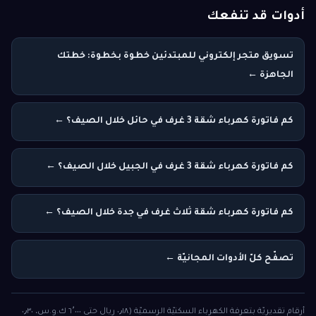
أدوات قد تنفعك
تسويق متجر إلكتروني للمبتدئين خطوة بخطوة: خطتك
الجاهزة ←
كم فاتورة كهرباء شقة 3 غرف في حائل خلال الصيف؟ ←
كم فاتورة كهرباء شقة 3 غرف في الجبيل خلال الصيف؟ ←
كم فاتورة كهرباء شقة ثلاث غرف في جدة خلال الصيف؟ ←
تصفّح كلّ الأدوات المجانيّة ←
أرقام تقديريّة بتعرفة الكهرباء السكنيّة الرسميّة (٠٫١٨ ريال حتى ٦٬٠٠٠ ك.و.س، ٠٫٣٠