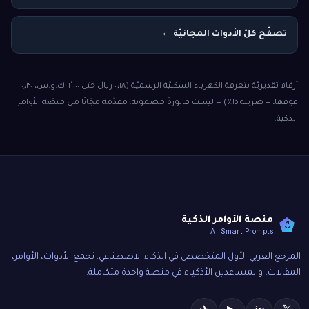
تصفّح كلّ الأدوات المجانيّة ←
أرقام تقديريّة بتعرفة الكهرباء السكنيّة الرسميّة (٠٫١٨ ريال حتى ٦٬٠٠٠ ك.و.س، ٠٫٣٠
فوقها، + ضريبة ١٥٪) — ليست فاتورةً مضمونة. مقدَّمة مجّانًا من منصّة الأوامر
الذكية.
منصة الأوامر الذكية
AI
SP
AI Smart Prompts
المرجع العربي الأول المتخصص في الذكاء الاصطناعي. نجمع الأدوات، الأوامر،
المقالات، والمساعدين الأذكياء في منصة واحدة متكاملة.