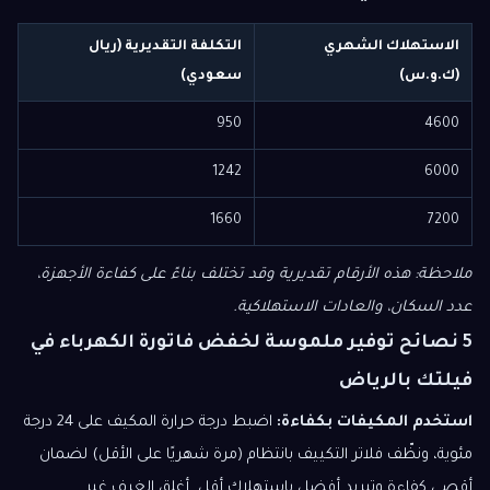
الاستهلاك الشهري
التكلفة التقديرية (ريال
(ك.و.س)
سعودي)
950
4600
1242
6000
1660
7200
ملاحظة: هذه الأرقام تقديرية وقد تختلف بناءً على كفاءة الأجهزة،
عدد السكان، والعادات الاستهلاكية.
5 نصائح توفير ملموسة لخفض فاتورة الكهرباء في
فيلتك بالرياض
استخدم المكيفات بكفاءة:
اضبط درجة حرارة المكيف على 24 درجة
مئوية، ونظّف فلاتر التكييف بانتظام (مرة شهريًا على الأقل) لضمان
أقصى كفاءة وتبريد أفضل باستهلاك أقل. أغلِق الغرف غير