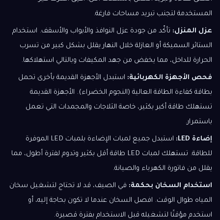
المستخدمة لتجنب تبريد مساحات فارغة.
عزل المنزل:
تأكّد من جودة عزل النوافذ والأبواب والأسقف. استخدام
الستائر السميكة أو العازلة خلال النهار يقلل بشكل كبير من تسرب
الحرارة للداخل، مما يخفض من جهد المكيفات وبالتالي استهلاكها.
فحص الأجهزة الكهربائية:
استبدل الأجهزة القديمة بأخرى تحمل
بطاقة كفاءة الطاقة العالية (النجوم الخضراء). الأجهزة القديمة
تستهلك طاقة أكبر بكثير، خاصة الثلاجات والمجمدات التي تعمل
باستمرار.
إضاءة LED:
استبدل جميع لمبات الإضاءة بلمبات LED الموفرة
للطاقة. تستهلك لمبات LED طاقة أقل بكثير وتدوم لفترة أطول، مما
يقلل من فاتورة الكهرباء والصيانة.
استخدام السخان بحكمة:
في الصيف، قد لا تحتاج لتشغيل سخان
المياه طوال الوقت. افصل السخان عندما لا تكون بحاجة إليه، أو
استخدم مؤقتًا لتشغيله قبل الاستخدام بفترة قصيرة.