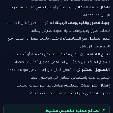
تجنب هذه الأخطاء لضمان نجاح حملاتك التسويقية:
إهمال خدمة العملاء:
الرد المتأخر أو غير المهني على استفسارات
الزبائن قد يفقدهم.
جودة الصور والفيديوهات الرديئة:
المنتجات البصرية مثل العبايات
تتطلب صورًا وفيديوهات عالية الجودة لعرض جمالها.
عدم التفاعل مع المتابعين:
لا تكتفي بالنشر فقط، بل تفاعلي مع
التعليقات والرسائل.
نسخ المنافسين:
كوني مميزة. لا تنسخي تصاميم أو أساليب
تسويق المنافسين حرفيًا، بل استلهمي وطوري أفكارك الخاصة.
التسويق العشوائي:
لا تنفقي المال على إعلانات غير موجهة. حددي
جمهورك بدقة واستهدفي الأماكن التي يتواجدون فيها.
إهمال المراجعات السلبية:
تعاملي مع المراجعات السلبية
باحترافية وحاولي حل المشكلة. هذا يُظهر مصداقيتك.
📍 نصائح محلّية لـخميس مشيط