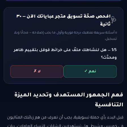
افحص صحّة تسويق متجر عباياتك الآن — ٣٠
🩺
ثانية
٥ أسئلة سريعة تعطيك درجة فورية وأول ما يجب إصلاحه — مجانًا وبلا
تسجيل.
1/5 — هل لنشاطك ملفّ على خرائط قوقل بتقييم ظاهر
ومحدَّث؟
نعم ✓
لا ✗
فهم الجمهور المستهدف وتحديد الميزة
التنافسية
قبل البدء بأي حملة تسويقية، يجب أن تعرف من هم زبائنك المثاليون
في خميس مشيط. هل تستهدفين الشابات، النساء العاملات، ربات