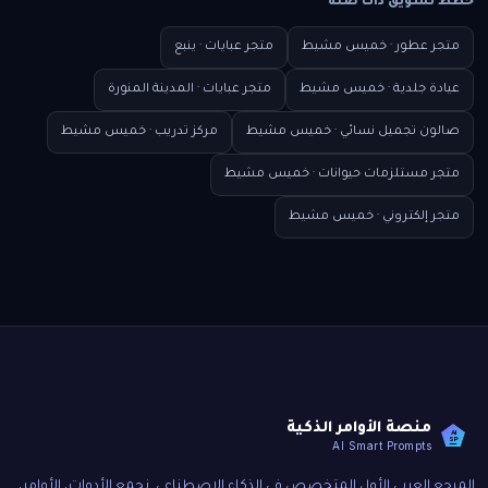
خطط تسويق ذات صلة
متجر عطور · خميس مشيط
متجر عبايات · ينبع
عيادة جلدية · خميس مشيط
متجر عبايات · المدينة المنورة
صالون تجميل نسائي · خميس مشيط
مركز تدريب · خميس مشيط
متجر مستلزمات حيوانات · خميس مشيط
متجر إلكتروني · خميس مشيط
منصة الأوامر الذكية
AI
SP
AI Smart Prompts
المرجع العربي الأول المتخصص في الذكاء الاصطناعي. نجمع الأدوات، الأوامر،