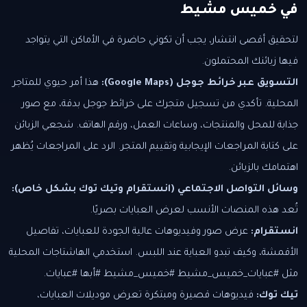
في خميس مشيط
لتحقيق أقصى انتشار، يجب أن تكوني حاضرة في الأماكن التي يتواجد
فيها زبائنك المحتملون.
التسويق عبر خرائط جوجل (Google Maps):
هذا أمر حيوي للمتاجر
المحلية. تأكدي من تسجيل متجرك على خرائط جوجل بدقة، مع صور
جذابة للمحل والمنتجات، وساعات العمل، ورقم الهاتف. شجعي الزبائن
على كتابة المراجعات الإيجابية وتقييم المتجر. الرد على المراجعات يُظهر
اهتمامك بالزبائن.
وسائل التواصل الاجتماعي (انستقرام وتيك توك بشكل خاص):
تُعد هذه المنصات الأنسب لعرض العبايات بصريًا.
انستقرام:
عرض صور وفيديوهات عالية الجودة للعبايات، تفاصيل
الأقمشة، وكيف تبدو العباية عند اللبس. استخدمي الهاشتاجات المحلية
مثل #عبايات_خميس_مشيط #خميس_مشيط #أبها #عبايات.
تيك توك:
فيديوهات قصيرة ومبتكرة تعرض موديلات العبايات،