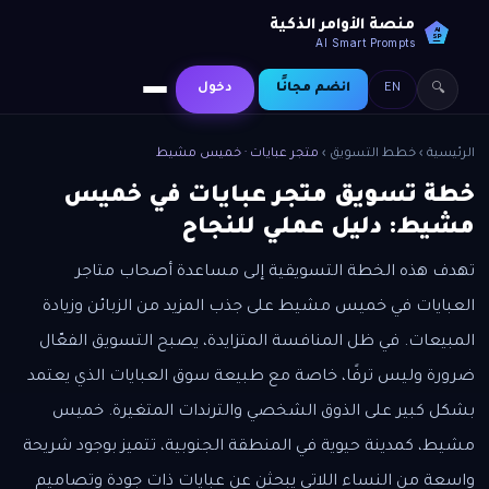
منصة الأوامر الذكية
AI
SP
AI Smart Prompts
EN
انضم مجانًا
دخول
🔍
الرئيسية
›
خطط التسويق
›
متجر عبايات · خميس مشيط
خطة تسويق متجر عبايات في خميس
مشيط: دليل عملي للنجاح
تهدف هذه الخطة التسويقية إلى مساعدة أصحاب متاجر
العبايات في خميس مشيط على جذب المزيد من الزبائن وزيادة
المبيعات. في ظل المنافسة المتزايدة، يصبح التسويق الفعّال
ضرورة وليس ترفًا، خاصة مع طبيعة سوق العبايات الذي يعتمد
بشكل كبير على الذوق الشخصي والترندات المتغيرة. خميس
مشيط، كمدينة حيوية في المنطقة الجنوبية، تتميز بوجود شريحة
واسعة من النساء اللاتي يبحثن عن عبايات ذات جودة وتصاميم