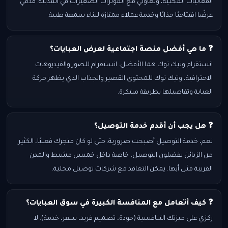
الفعاليات المحلية، وتعاوني مع المؤثرات الصغيرات في المدينة. قدمي
عرضًا افتتاحيًا جذابًا وخدمة عملاء ممتازة لبناء سمعة طيبة.
❓ ما هي أفضل منصة اجتماعية لعرض العبايات؟
انستقرام وتيك توك هما الأفضل. انستقرام للصور والفيديوهات
الاحترافية، وتيك توك للمحتوى القصير والجذاب الذي يظهر حركة
العباية وتفاصيلها بطريقة مبتكرة.
❓ هل يجب أن أقدم خدمة التوصيل؟
نعم، خدمة التوصيل أصبحت ضرورية. حتى لو كان متجرك فعليًا، الكثير
من الزبائن يفضلون التوصيل، خاصة داخل خميس مشيط والمدن
القريبة مثل أبها. يمكن التعاقد مع شركات توصيل محلية.
❓ كيف أتعامل مع المنافسة الكبيرة في سوق العبايات؟
ركزي على ميزتك التنافسية (جودة، تصميم فريد، سعر، خدمة). لا