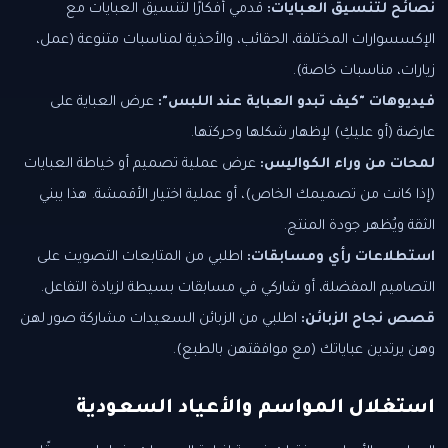
نصائح لتنسيق العبايات:
قدمي أفكارًا لتنسيق العبايات مع
الإكسسوارات المختلفة، الحقائب، والأحذية لمناسبات متنوعة (عمل،
زيارات، مناسبات خاصة).
فيديوهات "كيف تبدو العباية عند اللبس":
عرض العباية على
عارضة (أو عليكِ) لإظهار شكلها وحركتها.
لمحات من وراء الكواليس:
عرض عملية تصميم أو خياطة العبايات
(إذا كانت من تصميمك الخاص)، أو عملية اختيار الأقمشة. هذا يبني
الثقة ويُظهر جودة المنتج.
استطلاعات رأي ومسابقات:
اطلبي من المتابعات التصويت على
التصاميم المفضلة، أو شاركي في مسابقات بسيطة لزيادة التفاعل.
قصص نجاح الزبائن:
اطلبي من الزبائن السعيدات مشاركة صور لهن
وهن يرتدين عباياتك (مع موافقتهن بالطبع).
استغلال المواسم والأعياد السعودية