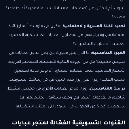
البيوت، أم تبحثين عن تصميمات معينة تناسب فئة عمرية أو اجتماعية
محددة؟
تحديد الفئة العمرية والاجتماعية:
فكري في متوسط أعمار زبائنك،
اهتماماتهم، وميزانيتهم. هل يفضلون العبايات الكلاسيكية، العصرية،
العملية، أم عبايات المناسبات؟
الميزة التنافسية:
ما الذي يميز متجرك عن باقي متاجر العبايات في
خميس مشيط؟ هل هي الجودة العالية للأقمشة، التصاميم الفريدة،
الأسعار المناسبة، خدمة العملاء الممتازة، أم توفر خدمة التفصيل
حسب الطلب؟ ركزي على إبراز هذه الميزة في كل رسائلك التسويقية.
دراسة المنافسين:
زوري متاجر العبايات الأخرى في خميس مشيط.
شاهدي ما يقدمونه، أسعارهم، وكيف يسوّقون لمنتجاتهم. هذا
سيعطيك فكرة عن الفجوات في السوق التي يمكنك استغلالها.
القنوات التسويقية الفعّالة لمتجر عبايات