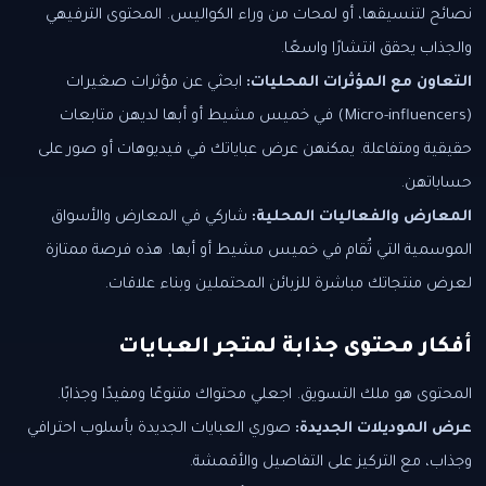
نصائح لتنسيقها، أو لمحات من وراء الكواليس. المحتوى الترفيهي
والجذاب يحقق انتشارًا واسعًا.
التعاون مع المؤثرات المحليات:
ابحثي عن مؤثرات صغيرات
(Micro-influencers) في خميس مشيط أو أبها لديهن متابعات
حقيقية ومتفاعلة. يمكنهن عرض عباياتك في فيديوهات أو صور على
حساباتهن.
المعارض والفعاليات المحلية:
شاركي في المعارض والأسواق
الموسمية التي تُقام في خميس مشيط أو أبها. هذه فرصة ممتازة
لعرض منتجاتك مباشرة للزبائن المحتملين وبناء علاقات.
أفكار محتوى جذابة لمتجر العبايات
المحتوى هو ملك التسويق. اجعلي محتواك متنوعًا ومفيدًا وجذابًا.
عرض الموديلات الجديدة:
صوري العبايات الجديدة بأسلوب احترافي
وجذاب، مع التركيز على التفاصيل والأقمشة.