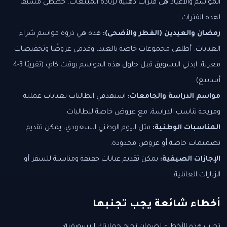
المواسم والأعياد هي فترات ذهبية لزيادة المبيعات. خططي مسبقًا
لهذه الفترات.
رمضان والعيدين (الفطر والأضحى):
هذه هي ذروة مواسم شراء
العبايات. أطلقي مجموعات خاصة بالعيد، وقدمي عروضًا وتخفيضات
مغرية. ابدئي التسويق قبل حلول هذه المواسم بوقت كافٍ (تقريبًا 3-4
أسابيع).
مواسم الدراسة والجامعات:
استهدفي الطالبات بعبايات عملية
ومريحة تناسب الدراسة، مع عروض خاصة للطالبات.
المناسبات الوطنية:
مثل اليوم الوطني السعودي، يمكن تقديم
تصميمات خاصة أو عروض محدودة.
الإجازات الصيفية:
يمكن تقديم عبايات خفيفة ومناسبة للسفر أو
الزيارات العائلية.
أخطاء شائعة يجب تجنبها