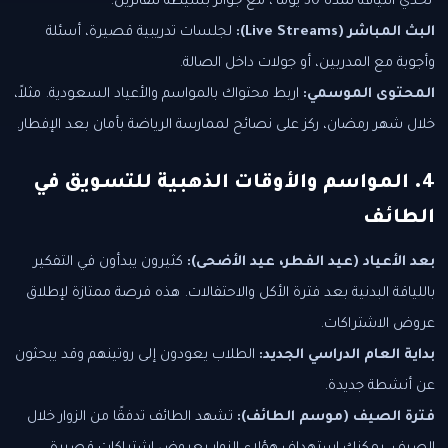
'تحدي اللياقة لمدة 30 يومًا'، مع جوائز بسيطة للفائزين.
البث المباشر (Live Streams):
لجلسات تدريبية قصيرة، أسئلة
وأجوبة مع المدربين، أو جولات داخل الصالة.
المحتوى الموسمي:
اربط محتواك بالمواسم والأعياد السعودية. مثلاً،
خلال شهر رمضان، ركز على نصائح لممارسة الرياضة بأمان بعد الإفطار.
4. المواسم والأوقات الذهبية للتسويق في
الطائف
بعد الأعياد (عيد الفطر، عيد الأضحى):
كثيرون يبدأون في التفكير
باللياقة البدنية بعد فترة الأكل والاحتفالات. هذه فرصة ممتازة لإطلاق
عروض الاشتراكات.
بداية العام الدراسي الجديد:
الطلاب يعودون إلى روتينهم وقد يبحثون
عن أنشطة جديدة.
فترة الصيف (موسم الطائف):
تشهد الطائف تدفقًا من الزوار خلال