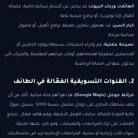
العائلات وربات البيوت:
قد يبحثن عن أقسام نسائية خاصة، حضانة
أطفال (إذا توفرت)، أو برامج صحية عامة.
كبار السن:
قد يهتمون بتمارين خفيفة، برامج تأهيل، أو فصول
جماعية مريحة.
نصيحة عملية:
قم بإجراء استبيانات بسيطة لزوارك الحاليين أو
المحتملين لمعرفة اهتماماتهم، أوقات فراغهم المفضلة، والميزات التي
يبحثون عنها في الصالة الرياضية.
2. القنوات التسويقية الفعّالة في الطائف
خرائط جوجل (Google Maps):
هذا هو أهم قناة محلية. تأكد من أن
ملف نشاطك التجاري على جوجل مكتمل بنسبة 100%، يشمل صورًا
عالية الجودة للصالة، ساعات العمل الدقيقة، ورقم هاتف فعال. شجع
العملاء على ترك المراجعات والتقييمات، وقم بالرد عليها جميعًا،
سواء كانت إيجابية أو سلبية. المراجعات الإيجابية تزيد من مصداقيتك.