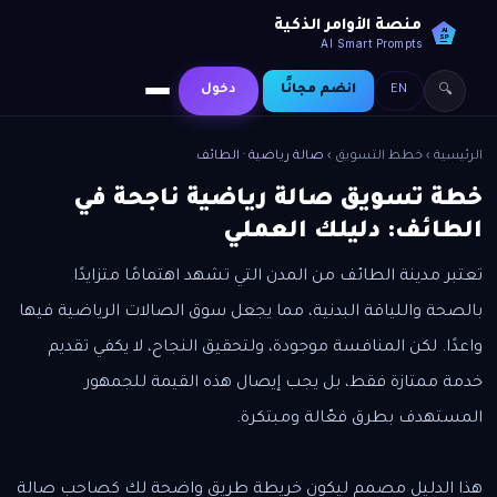
منصة الأوامر الذكية
AI
SP
AI Smart Prompts
EN
انضم مجانًا
دخول
🔍
الرئيسية
›
خطط التسويق
›
صالة رياضية · الطائف
خطة تسويق صالة رياضية ناجحة في
الطائف: دليلك العملي
تعتبر مدينة الطائف من المدن التي تشهد اهتمامًا متزايدًا
بالصحة واللياقة البدنية، مما يجعل سوق الصالات الرياضية فيها
واعدًا. لكن المنافسة موجودة، ولتحقيق النجاح، لا يكفي تقديم
خدمة ممتازة فقط، بل يجب إيصال هذه القيمة للجمهور
المستهدف بطرق فعّالة ومبتكرة.
هذا الدليل مصمم ليكون خريطة طريق واضحة لك كصاحب صالة