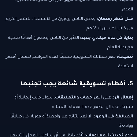
الصيف. يمكنك استهداف هؤلاء الزوار بعروض اشتراكات قصيرة
المدى.
قبل شهر رمضان:
بعض الناس يرغبون في الاستعداد للشهر الكريم
من خلال تحسين لياقتهم.
بداية كل عام ميلادي جديد:
الكثير من الناس يضعون أهدافًا صحية
مع بداية العام.
نصيحة:
جهز حملاتك التسويقية مسبقًا لهذه المواسم لضمان أقصى
استفادة.
5. أخطاء تسويقية شائعة يجب تجنبها
إهمال الرد على المراجعات والتعليقات:
سواء كانت إيجابية أو
سلبية، عدم الرد يظهر عدم الاهتمام بالعملاء.
المبالغة في الوعود:
لا تعد بنتائج غير واقعية أو فورية. كن صادقًا
وواقعيًا.
عدم تحديث المعلومات:
تأكد دائمًا من أن ساعات العمل، الأسعار،