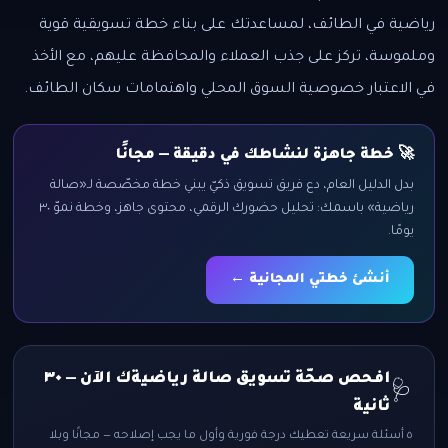
رياضية في الطائف، لمساعدتك على بناء خطة تسويقية قوية
وملموسة، تركز على جذب العملاء والمحافظة عليهم، مع الأخذ
في الاعتبار خصوصية السوق المحلي واهتمامات سكان الطائف.
🚀 خطة جاهزة لنشاطك في دقيقة — مجانًا
بدل الدليل العام، دع فريق تسويق ذكيّ يبني خطة مخصّصة لـ«صالة
رياضية» باسمك: تحليل حضورك الرقمي، محتوى جاهز، وخطة نموّ ٣٠
يومًا.
أنشئ خطتي المجانية ←
افحص صحّة تسويق صالة رياضيةك الآن — ٣٠
🩺
ثانية
٥ أسئلة سريعة تعطيك درجة فورية وأول ما يجب إصلاحه — مجانًا وبلا