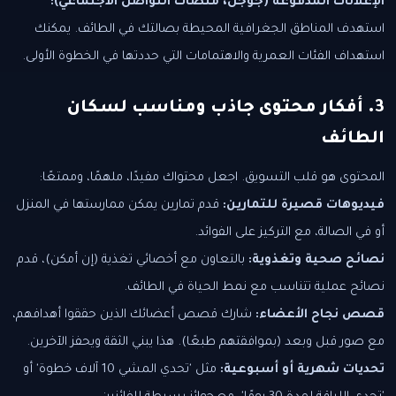
الإعلانات المدفوعة (جوجل، منصات التواصل الاجتماعي):
استهدف المناطق الجغرافية المحيطة بصالتك في الطائف. يمكنك
استهداف الفئات العمرية والاهتمامات التي حددتها في الخطوة الأولى.
3. أفكار محتوى جاذب ومناسب لسكان
الطائف
المحتوى هو قلب التسويق. اجعل محتواك مفيدًا، ملهمًا، وممتعًا:
فيديوهات قصيرة للتمارين:
قدم تمارين يمكن ممارستها في المنزل
أو في الصالة، مع التركيز على الفوائد.
نصائح صحية وتغذوية:
بالتعاون مع أخصائي تغذية (إن أمكن)، قدم
نصائح عملية تتناسب مع نمط الحياة في الطائف.
قصص نجاح الأعضاء:
شارك قصص أعضائك الذين حققوا أهدافهم،
مع صور قبل وبعد (بموافقتهم طبعًا). هذا يبني الثقة ويحفز الآخرين.
تحديات شهرية أو أسبوعية:
مثل 'تحدي المشي 10 آلاف خطوة' أو