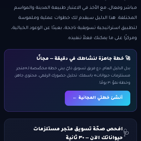
مباشر وفعال، مع الأخذ في الاعتبار طبيعة المدينة والمواسم
المختلفة. هذا الدليل سيقدم لك خطوات عملية وملموسة
لتطبيق استراتيجية تسويقية ناجحة، بعيدًا عن الوعود الخيالية،
ومركزًا على ما يمكنك فعلاً تنفيذه.
🚀 خطة جاهزة لنشاطك في دقيقة — مجانًا
بدل الدليل العام، دع فريق تسويق ذكيّ يبني خطة مخصّصة لـ«متجر
مستلزمات حيوانات» باسمك: تحليل حضورك الرقمي، محتوى جاهز،
وخطة نموّ ٣٠ يومًا.
أنشئ خطتي المجانية ←
افحص صحّة تسويق متجر مستلزمات
🩺
حيواناتك الآن — ٣٠ ثانية