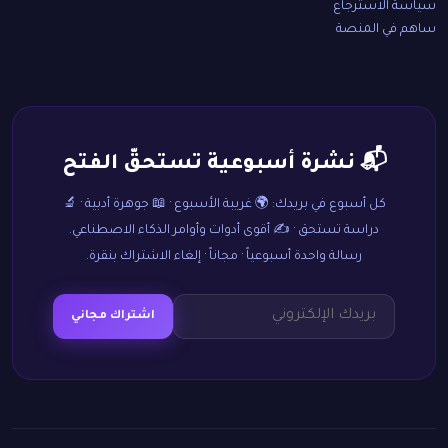
سياسة الاسترجاع
ساهم في المنصة
📬 نشرة أسبوعية تستحقّ الفتح
كل أسبوع في بريدك: 🌍 غريبة الأسبوع · 📖 جوهرة أدبية · 🔬
دراسة تستحق · ✍️ أقوى أدوات وأوامر الذكاء الاصطناعي.
رسالة واحدة أسبوعياً · مجاناً · إلغاء الاشتراك بنقرة.
اشتراك مجاني