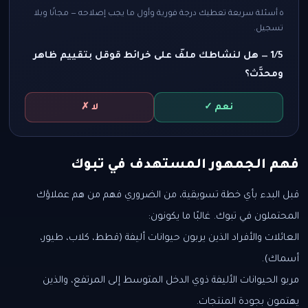
٥ أسئلة سريعة تعطيك درجة فورية وأول ما يجب إصلاحه — مجانًا وبلا
تسجيل.
1/5 — هل لنشاطك ملفّ على خرائط قوقل بتقييم ظاهر
ومحدَّث؟
نعم ✓
لا ✗
فهم الجمهور المستهدف في تبوك
قبل البدء بأي خطة تسويقية، من الضروري فهم من هم عملاؤك
المحتملون في تبوك. غالبًا ما يكونون:
العائلات والأفراد الذين يربون حيوانات أليفة (قطط، كلاب، طيور،
أسماك).
مربو الحيوانات الأليفة ذوي الدخل المتوسط إلى المرتفع، والذين
يهتمون بجودة المنتجات.