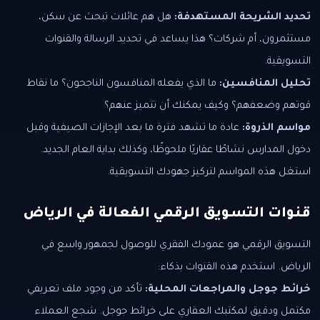
تحديد الشريحة المستهدفة:
هل هم عائلات تبحث عن سكن،
مستثمرون، أم شركات؟ هذا يساعد في تحديد الرسالة والقنوات
التسويقية.
تحليل المنافسين:
ما الذي يفعله المنافسون الناجحون؟ ما نقاط
قوتهم وضعفهم؟ وكيف يمكنك أن تتميز عنهم؟
مواسم الذروة:
عادة ما تشهد فترة ما بعد الإجازات الصيفية وقبل
دخول المدارس نشاطًا عقاريًا ملحوظًا، وكذلك بداية العام الجديد.
استغل هذه المواسم لتركيز جهودك التسويقية.
قنوات التسويق الرقمي الفعالة في الرياض
التسويق الرقمي هو عمودك الفقري للوصول لجمهور واسع في
الرياض. استخدم هذه القنوات بذكاء:
خرائط جوجل والمراجعات المحلية:
تأكد من وجود ملف تعريفي
مكتمل ودقيق لمكتبك العقاري على خرائط جوجل. شجع العملاء