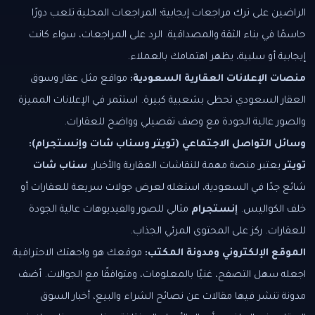
الراضين على ترك مراجعات إيجابية؛ المراجعات المحلية تلعب دورًا
حاسمًا في بناء الثقة والمصداقية. الرد على المراجعات، سواء كانت
إيجابية أو سلبية، يظهر اهتمامك بالعملاء.
منصات الإعلانات العقارية السعودية:
مواقع مثل عقار وسوق
العقار السعودي تحظى بشعبية كبيرة. استثمر في الإعلانات المميزة
والصور عالية الجودة مع وصف تفصيلي وواضح للعقارات.
وسائل التواصل الاجتماعي (تويتر وسناب شات وإنستجرام):
تويتر
يعتبر منصة مهمة للنقاشات العقارية والأخبار.
سناب شات
شائع جدًا في السعودية، استغله لعرض جولات سريعة للعقارات أو
خلف الكواليس.
إنستجرام
مثالي للصور والفيديوهات عالية الجودة
للعقارات. ركز على المحتوى المرئي الجذاب.
الموقع الإلكتروني ومدونة المكتب:
موقعك هو واجهتك الاحترافية.
اجعله سهل التصفح، غنيًا بالمعلومات، ومتوافقًا مع الجوالات. أضف
مدونة تنشر فيها مقالات عن نصائح الشراء والبيع، أخبار السوق