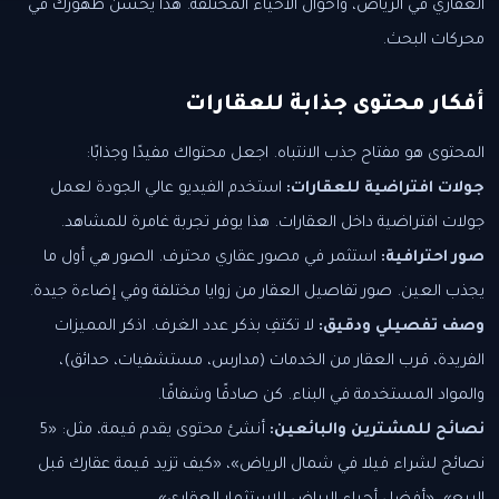
العقاري في الرياض، وأحوال الأحياء المختلفة. هذا يحسن ظهورك في
محركات البحث.
أفكار محتوى جذابة للعقارات
المحتوى هو مفتاح جذب الانتباه. اجعل محتواك مفيدًا وجذابًا:
جولات افتراضية للعقارات:
استخدم الفيديو عالي الجودة لعمل
جولات افتراضية داخل العقارات. هذا يوفر تجربة غامرة للمشاهد.
صور احترافية:
استثمر في مصور عقاري محترف. الصور هي أول ما
يجذب العين. صور تفاصيل العقار من زوايا مختلفة وفي إضاءة جيدة.
وصف تفصيلي ودقيق:
لا تكتفِ بذكر عدد الغرف. اذكر المميزات
الفريدة، قرب العقار من الخدمات (مدارس، مستشفيات، حدائق)،
والمواد المستخدمة في البناء. كن صادقًا وشفافًا.
نصائح للمشترين والبائعين:
أنشئ محتوى يقدم قيمة، مثل: «5
نصائح لشراء فيلا في شمال الرياض»، «كيف تزيد قيمة عقارك قبل