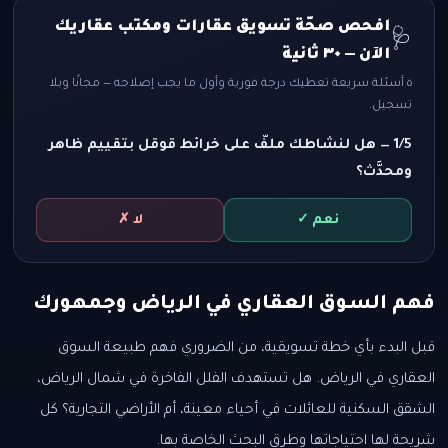
افحص صحّة تسويق عقارات ومكتب عقاريك
🩺
الآن — ٣٠ ثانية
٥ أسئلة سريعة تعطيك درجة فورية وأول ما يجب إصلاحه — مجانًا وبلا
تسجيل.
1/5 — هل لنشاطك ملفّ على خرائط قوقل بتقييم ظاهر
ومحدَّث؟
نعم ✓
لا ✗
فهم السوق العقاري في الرياض وجمهورك
قبل البدء بأي خطة تسويقية، من الضروري فهم طبيعة السوق
العقاري في الرياض. هل تستهدف الفلل الفاخرة في شمال الرياض،
الشقق السكنية للعائلات في أحياء معينة، أم الأراضي التجارية؟ كل
شريحة لها احتياجاتها وطرق البحث الخاصة بها.