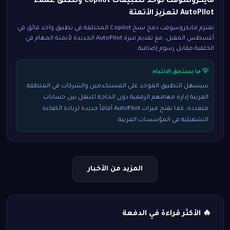
مايكروسوفت توحد تطبيقات Copilot وتطلق عملاء
AutoPilot لتعزيز الأتمتة
تعتزم مايكروسوفت دمج نسخ Copilot المختلفة في تطبيق واحد فائق في
أغسطس المقبل، مع تقديم ميزة AutoPilot الجديدة لأتمتة المهام في
الخلفية مقابل رسوم إضافية.
💡 ما يستحق الانتباه:
سيسهل التطبيق الموحد على المستخدمين والشركات في المنطقة
العربية إدارة مهامهم الرقمية دون الحاجة للتنقل بين حسابات
متعددة، كما تفتح ميزات AutoPilot آفاقاً جديدة لزيادة الكفاءة
التشغيلية في المؤسسات العربية.
المزيد من الأخبار
🔥 الأكثر قراءة في الدفعة