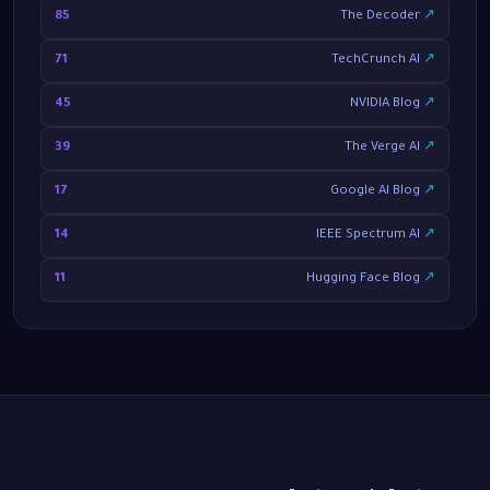
85
The Decoder
↗
71
TechCrunch AI
↗
45
NVIDIA Blog
↗
39
The Verge AI
↗
17
Google AI Blog
↗
14
IEEE Spectrum AI
↗
11
Hugging Face Blog
↗