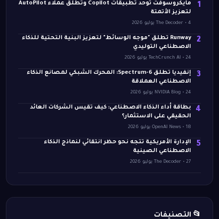
مايكروسوفت توحد تطبيقات Copilot وتطلق عملاء AutoPilot
1
لتعزيز الأتمتة
The Decoder • 4 يوليو 2026
Runway تطلق "موجه الوسائط" لتعزيز البنية التحتية للذكاء
2
الاصطناعي التوليدي
TechCrunch AI • 24 يوليو 2026
إنفيديا تطلق Spectrum-6: المحرك الشبكي لمصانع الذكاء
3
الاصطناعي العملاقة
NVIDIA Blog • 24 يوليو 2026
بطاقة أداء الذكاء الاصطناعي: كيف تقيس الشركات العائد
4
الحقيقي على الاستثمار؟
OpenAI News • 18 يوليو 2026
الإدارة الأمريكية تتجه نحو حظر انتقائي لنماذج الذكاء
5
الاصطناعي الصينية
The Decoder • 27 يوليو 2026
📂 التصنيفات