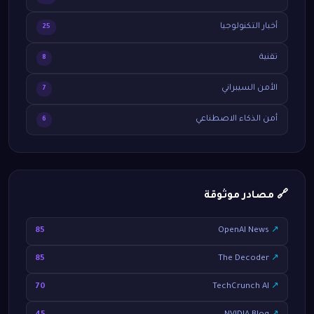
أخبار التكنولوجيا
25
تقنية
8
الأمن السيبراني
7
أمن الذكاء الاصطناعي
6
🔗 مصادر موثوقة
85
OpenAI News
↗
85
The Decoder
↗
70
TechCrunch AI
↗