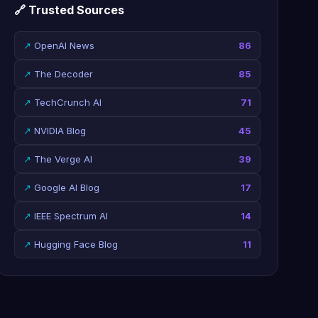
🔗 Trusted Sources
↗
OpenAI News
86
↗
The Decoder
85
↗
TechCrunch AI
71
↗
NVIDIA Blog
45
↗
The Verge AI
39
↗
Google AI Blog
17
↗
IEEE Spectrum AI
14
↗
Hugging Face Blog
11