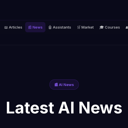
📖 Articles
📰 News
🤖 Assistants
🛒 Market
🎓 Courses

📰 AI News
Latest AI News