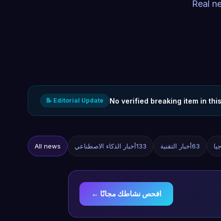
Real n
No verified breaking item in th
📝 Editorial Update
يا
63
أخبار التقنية
133
أخبار الذكاء الاصطناعي
All news
افحص نشاطك مجانًا ←