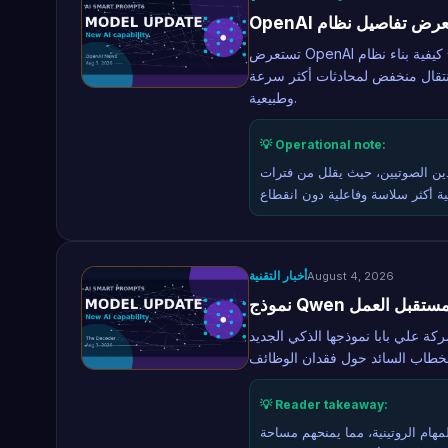
تستعرض OpenAI كيفية بناء نظام GPT-Live للتفاعل الصوتي المستمر مع الذكاء الاصطناعي، وذلك
 انتقال منخفض لمحادثات أكثر سرعة
وطبيعية.
💡 Operational note:
ن الصوتيين، حيث يقلل من فترات
أخبار التقنية
August 4, 2026
فة لمستقبل العمل
ا نموذجها الذكي الجديد Qwen 3.8 عبر حملة ترويجية تركز على تحرير الإنسان
💡 Reader takeaway:
هام الروتينية، مما يمنحهم مساحة