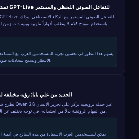
OpenAI تستعرض تفاصيل نظام GPT-Live للتفاعل الصوتي اللحظي والمستمر
باستخدام نموذج كلام لا يتطلب أدواراً تناوبية وبنية ذات زمن
يسهم هذا التطور في تحسين تجربة المستخدمين العرب مع المساعدي
الانتظار ويسمح بمحادثات صوتية أكثر سلاسة وفاعلية دون انقطاع.
نموذج Qwen الجديد من علي بابا: رؤية مختل
تطرح شركة علي باب
من المهام الروتينية بدلاً من استبداله، في توجه يختلف عن الخطاب السائد حول فقدان الوظائف.
يمكن للمستخدمين العرب الاستفادة من هذه النماذج في أتمتة الم