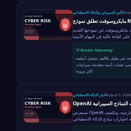
الأمن السيبراني والذكاء الاصطناعي
Augu
وفت عن نموذجها الجديد MAI-Cyber-1-Flash المخصص للأمن السيبراني، والذي
💡 Reader takeaway:
ه عبر تقليل تكاليف تشغيل أنظمة
ني تقنيات أمنية متقدمة بميزانيات
أكثر مرونة.
أخبار الذكاء الاصطناعي
August 5, 202
ات النماذج السيبرانية
تستعرض OpenAI تفاصيل حول حوادث تقييم الأمن السيبراني التي أجرتها أطراف خارجية، وتكشف