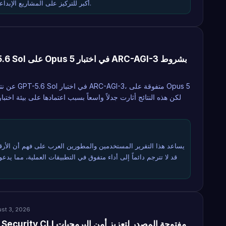
أكبر للتركيز على المشاريع الإبداعية وتطوير الأعمال في بيئة تنافسية.
6
يساعد هذا التقرير المستخدمين والمطورين العرب على فهم أن الأرقام
قد لا تترجم دائماً إلى أداء متفوق في التطبيقات العملية، مما يدعو
st 3, 2026
OpenAI تطلق أداة Codex Security CLI مفتوحة المصدر لتعزيز أمن البرمجيات