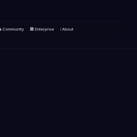
 Community
🏢 Enterprise
ℹ️ About