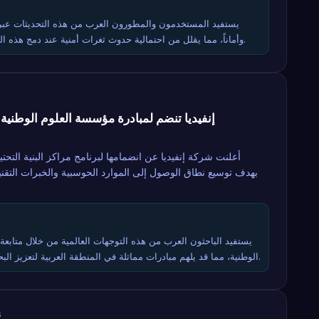
يستفيد المستخدمون والمطورون العرب من هذه التحديثات عبر ا
وأماناً، مما يقلل من احتمالية حدوث ثغرات أمنية عند دمج هذه التقنيات في الحلول البرمجية المحلية.
إنفيديا تنضم لمبادرة مؤسسة العلوم الوطنية ا
أعلنت شركة إنفيديا عن انضمامها لبرنامج مراكز البنية التحت
يستفيد الباحثون العرب من هذه التوجهات العالمية من خلال متابعة ك
الوطنية، مما قد يلهم مبادرات مماثلة في المنطقة العربية لتعزيز البحث العلمي باستخدام تقنيات إنفيديا.
6