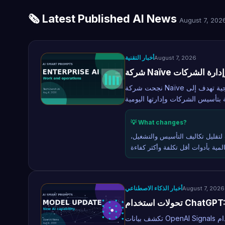
🗞️ Latest Published AI News
August 7, 202
أخبار التقنية
August 7, 2026
نجحت شركة Naïve في جمع تمويل بقيمة 28.5 مليون دولار لتطوير بنية تحتية برمجية تهدف إلى
💡 What changes?
 لتقليل تكاليف التأسيس والتشغيل،
أخبار الذكاء الاصطناعي
August 7, 2026
تكشف بيانات OpenAI Signals الجديدة عن أنماط استخدام ChatGPT عالمياً، موضحة كيف انتقل