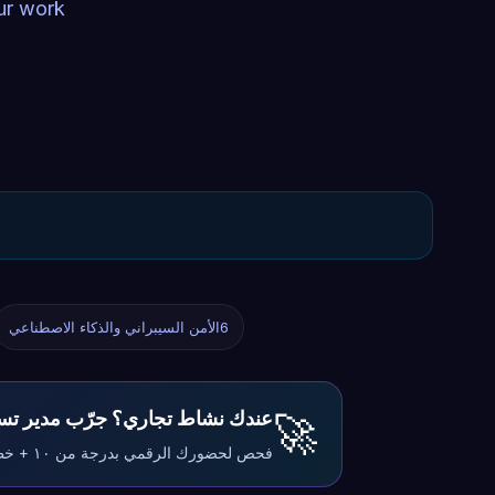
ur work
6
الأمن السيبراني والذكاء الاصطناعي
🚀
عندك نشاط تجاري؟ جرّب مدير تسو
فحص لحضورك الرقمي بدرجة من ١٠ + خطة تسويق كاملة لنشاطك — مجانًا، بلا تسجيل، خلال دقيقة.