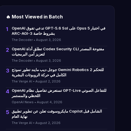
🔥 Most Viewed in Batch
OpenAI تدعي تفوق GPT-5.6 Sol على Opus 5 في اختبار
1
ARC-AGI-3 بشروط خاصة
The Decoder • August 3, 2026
OpenAI تطلق أداة Codex Security CLI مفتوحة المصدر
2
لتعزيز أمن البرمجيات
The Decoder • August 3, 2026
جوجل ديب مايند تطور نموذج Gemini Robotics 2 للتحكم
3
الكامل في حركة الروبوتات البشرية
The Verge AI • August 2, 2026
OpenAI تستعرض تفاصيل نظام GPT-Live للتفاعل الصوتي
4
اللحظي والمستمر
OpenAI News • August 4, 2026
مايكروسوفت تعلن عن تطوير تطبيق Copilot الشامل قبل
5
نهاية العام
The Verge AI • August 2, 2026