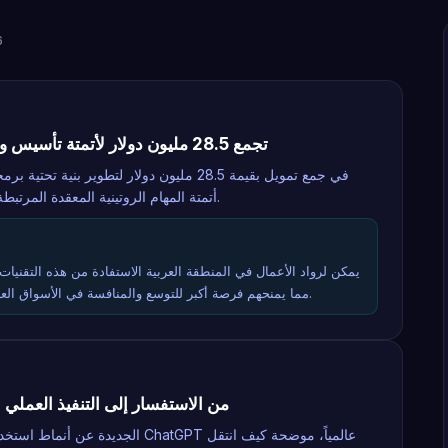
6
شركة Naïve تجمع 28.5 مليون دولار لأتمتة تأسيس وإدارة الشركات
أتمتة المهام الروتينية المعقدة المرتبطة بتأسيس الشركات وإدارتها اليومية.
يمكن لرواد الأعمال في المنطقة العربية الاستفادة من هذه التقنيات
مما يمنحهم فرصة أكبر للتوسع والمنافسة في الأسواق العالمية بأدوات أقل تكلفة وأكثر كفاءة.
تحولات استخدام ChatGPT: من الاستفسار إلى التنفيذ العملي