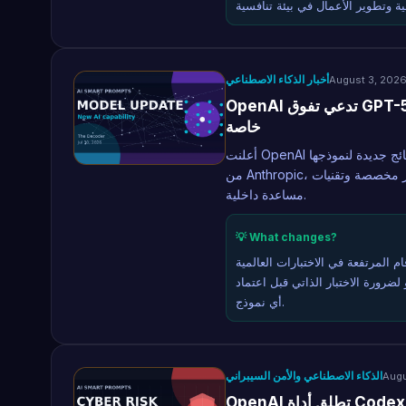
أخبار الذكاء الاصطناعي
August 3, 202
OpenAI تدعي تفوق GPT-5.6 Sol على Opus 5 في اختبار ARC-AGI-3 بشروط
خاصة
أعلنت OpenAI عن نتائج جديدة لنموذجها GPT-5.6 Sol في اختبار ARC-AGI-3، متفوقة على Opus 5
من Anthropic، لكن هذه النتائج أثارت جدلاً واسعاً بسبب اعتمادها على بيئة اختبار مخصصة وتقنيات
مساعدة داخلية.
💡 What changes?
 المرتفعة في الاختبارات العالمية
 لضرورة الاختبار الذاتي قبل اعتماد
أي نموذج.
الذكاء الاصطناعي والأمن السيبراني
Augu