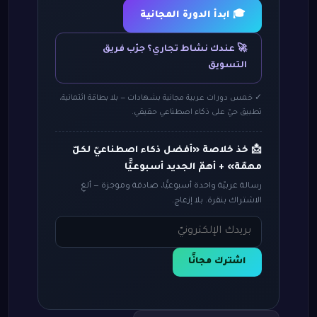
🎓 ابدأ الدورة المجانية
🚀 عندك نشاط تجاري؟ جرّب فريق
التسويق
✓ خمس دورات عربية مجانية بشهادات — بلا بطاقة ائتمانية،
تطبيق حيّ على ذكاء اصطناعي حقيقي.
📩 خذ خلاصة «أفضل ذكاء اصطناعيّ لكلّ
مهمّة» + أهمّ الجديد أسبوعيًّا
رسالة عربيّة واحدة أسبوعيًّا، صادقة وموجزة — ألغِ
الاشتراك بنقرة. بلا إزعاج.
اشترك مجانًا