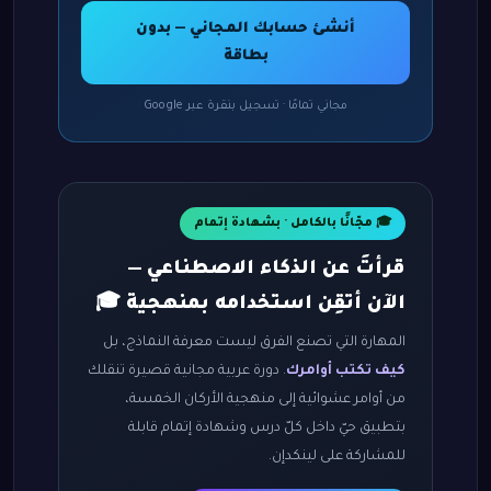
أنشئ حسابك المجاني — بدون
بطاقة
مجاني تمامًا · تسجيل بنقرة عبر Google
🎓 مجّانًا بالكامل · بشهادة إتمام
قرأتَ عن الذكاء الاصطناعي —
الآن أتقِن استخدامه بمنهجية 🎓
المهارة التي تصنع الفرق ليست معرفة النماذج، بل
كيف تكتب أوامرك
. دورة عربية مجانية قصيرة تنقلك
من أوامر عشوائية إلى منهجية الأركان الخمسة،
بتطبيق حيّ داخل كلّ درس وشهادة إتمام قابلة
للمشاركة على لينكدإن.