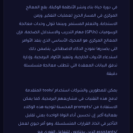
في دورة حياة بناء ونشر الأنظمة الوكيلة، يقع المعالج
المركزي في المسار الحرج لعمليات التفكير، وزمن
الاستجابة، والتعلم المستمر. وبينما تتولى وحدات معالجة
الرسوميات (GPUs) مهام التدريب والاستدلال الضخمة، فإن
المعالج المركزي هو المحرك الأساسي الذي ينفذ الأوامر
التي يصدرها نموذج الذكاء الاصطناعي. يتضمن ذلك
استدعاء الأدوات الخارجية، وتنفيذ الأكواد البرمجية، وإدارة
تدفق البيانات المعقدة التي تتطلب معالجة متسلسلة
دقيقة.
يمكن للمطورين والشركات استخدام /tools المتقدمة
لدمج هذه التقنيات في مشاريعهم البرمجية، كما يمكن
الاستفادة من /prompts المحسنة لتوجيه هذه الوكلاء
بفعالية أكبر. إن تحسين أداء النواة الواحدة يعني تقليل
التأخير في اتخاذ القرارات المتسلسلة، وهو أمر حيوي لعمل
/assistants الذين يحتاجون للتفاعل الفوري مع