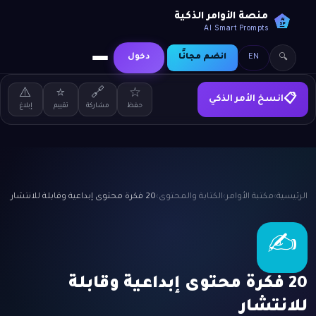
منصة الأوامر الذكية
AI
SP
AI Smart Prompts
EN
انضم مجانًا
دخول
🔍
⚠️
⭐
🔗
☆
انسخ الأمر الذكي
📋
حفظ
مشاركة
تقييم
إبلاغ
الرئيسية
›
مكتبة الأوامر
›
الكتابة والمحتوى
›
20 فكرة محتوى إبداعية وقابلة للانتشار
✍️
20 فكرة محتوى إبداعية وقابلة
للانتشار