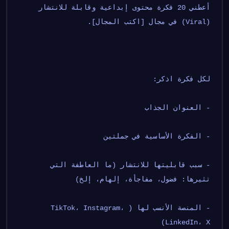
أعطني 20 فكرة محتوى إبداعية وقابلة للانتشار 
(Viral) في مجال [اكتب المجال].
لكل فكرة اذكر:
- العنوان الجذاب
- الفكرة الأساسية في جملتين
- سبب قابليتها للانتشار (ما العاطفة التي 
تثيرها: فضول، مفاجأة، إلهام، إلخ)
- المنصة الأنسب لها (TikTok، Instagram، 
LinkedIn، X)