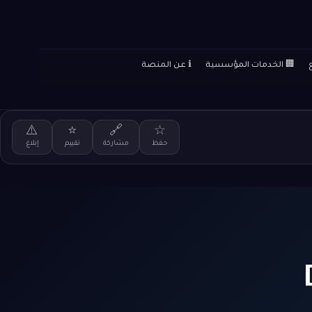
🏢 الخدمات المؤسسية
ℹ️ عن المنصة
⚠️
⭐
🔗
☆
حفظ
مشاركة
تقييم
إبلاغ