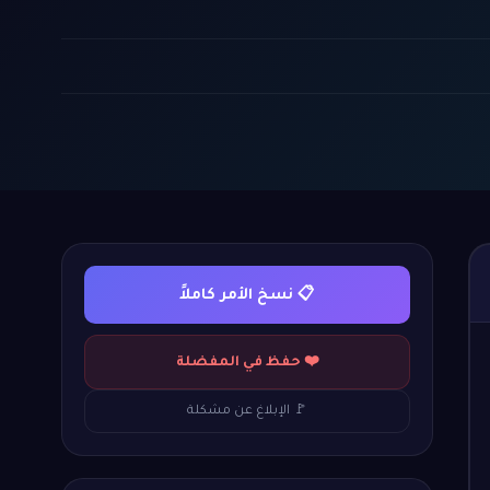
📋 نسخ الأمر كاملاً
❤️ حفظ في المفضلة
🚩 الإبلاغ عن مشكلة