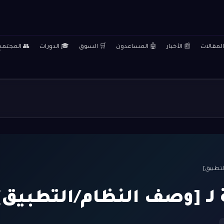
المقالات
📰 الأخبار
🤖 المساعدون
🛒 السوق
🎓 الدورات
👥 المجتمع
لتطبيق]
 لـ [وصف النظام/التطبيق]