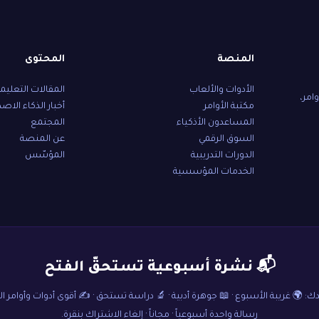
المنصة
المحتوى
الأدوات والألعاب
المقالات التعليم
امر،
مكتبة الأوامر
أخبار الذكاء الاص
المساعدون الأذكياء
المجتمع
السوق الرقمي
عن المنصة
الدورات التدريبية
المؤسّس
الخدمات المؤسسية
📬 نشرة أسبوعية تستحقّ الفتح
: 🌍 غريبة الأسبوع · 📖 جوهرة أدبية · 🔬 دراسة تستحق · ✍️ أقوى أدوات وأوامر ا
رسالة واحدة أسبوعياً · مجاناً · إلغاء الاشتراك بنقرة.