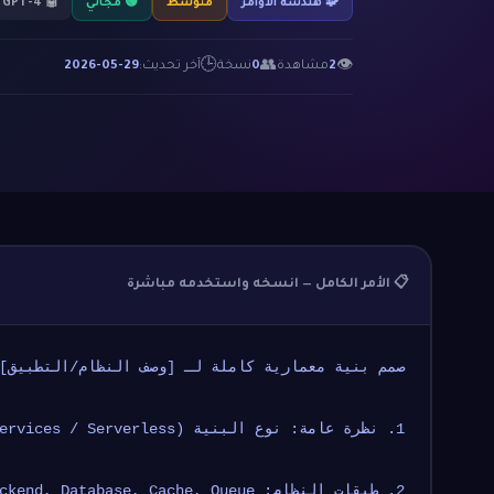
🧩 هندسة الأوامر
متوسط
🟢 مجاني
🤖 GPT-4
🕒
👥
👁
2
مشاهدة
0
نسخة
آخر تحديث:
2026-05-29
📋 الأمر الكامل — انسخه واستخدمه مباشرة
صمم بنية معمارية كاملة لـ [وصف النظام/التطبيق]
1. نظرة عامة: نوع البنية (Monolith / Microservices / Serverless)
2. طبقات النظام: Frontend, Backend, Database, Cache, Queue