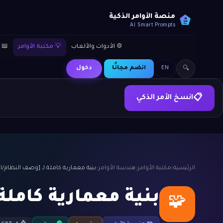
منصة الأوامر الذكية
AI
SP
AI Smart Prompts
⚙️ الأدوات والألعاب
💡 مكتبة الأوامر
📖 
EN
انضم مجانًا
دخول
🔍
انسخ الأمر الذكي
📋
الرئيسية
›
مكتبة الأوامر
›
هندسة الأوامر
›
بنية معمارية كاملة لـ [وصف النظام/ا
بنية معمارية كاملة
🧩