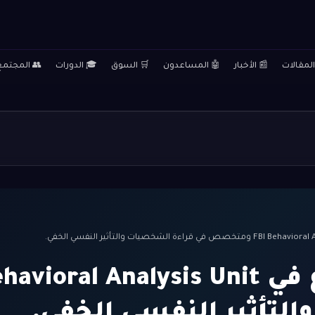
المقالات
📰 الأخبار
🤖 المساعدون
🛒 السوق
🎓 الدورات
👥 المجتمع
لتأثير النفسي الخفي.