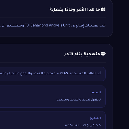
📖 ما هذا الأمر وماذا يفعل؟
خبير نفسيات إقناع في FBI Behavioral Analysis Unit ومتخصص في قراءة الشخصيات والتأثير النفسي الخفي.
🧩 منهجية بناء الأمر
📐 القالب المستخدم:
PEAS
— منهجية الهدف والتوقع والإجراء والس
الهدف
تحقيق نتيجة واضحة ومحددة
المخرج
محتوى جاهز للاستخدام