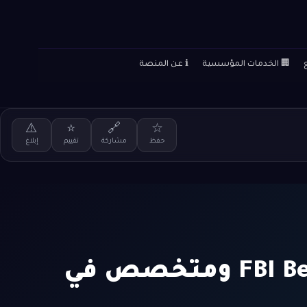
🏢 الخدمات المؤسسية
ℹ️ عن المنصة
⚠️
⭐
🔗
☆
حفظ
مشاركة
تقييم
إبلاغ
خبير نفسيات إقناع في FBI Behavioral Analysis Unit ومتخصص في