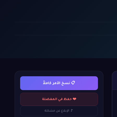
📋 نسخ الأمر كاملاً
❤️ حفظ في المفضلة
🚩 الإبلاغ عن مشكلة