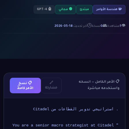
🧩 هندسة الأوامر
مبتدئ
🟢 مجاني
🤖 GPT-4
🕒
👥
👁
1
مشاهدة
0
نسخة
آخر تحديث:
2026-05-18
📋 الأمر الكامل — انسخه
🔗
📋 نسخ
مشاركة
واستخدمه مباشرة
الأمر كاملاً
. استراتيجي تدوير القطاعات من Citadel
"You are a senior macro strategist at Citadel 