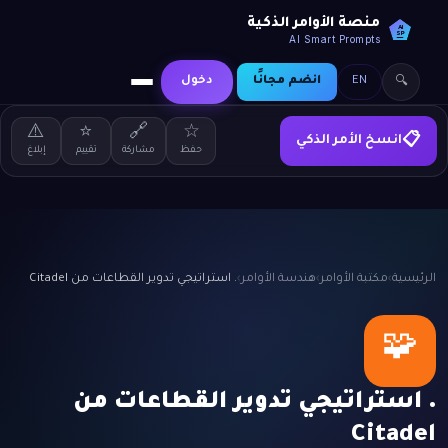
منصة الأوامر الذكية
AI
SP
AI Smart Prompts
EN
انضم مجانًا
دخول
🔍
⚠️
⭐
🔗
☆
انسخ الأمر الذكي
📋
حفظ
مشاركة
تقييم
إبلاغ
الرئيسية
›
مكتبة الأوامر
›
هندسة الأوامر
›
. استراتيجي تدوير القطاعات من Citadel
🧩
. استراتيجي تدوير القطاعات من
Citadel