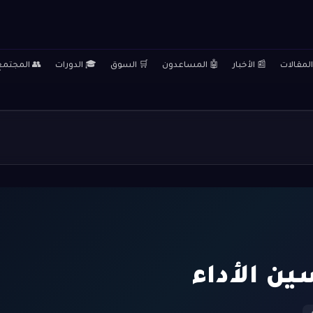
المقالات
📰 الأخبار
🤖 المساعدون
🛒 السوق
🎓 الدورات
👥 المجتمع
ين الأداء