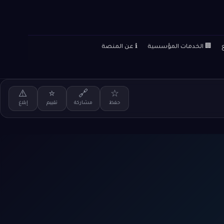
🏢 الخدمات المؤسسية
ℹ️ عن المنصة
⚠️
⭐
🔗
☆
حفظ
مشاركة
تقييم
إبلاغ