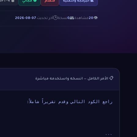
💻 البرمجة والتقنية
متقدم
🟢 مجاني
🤖 GPT-4
🕒
👥
👁
20
مشاهدة
0
نسخة
آخر تحديث:
2026-08-07
📋 الأمر الكامل — انسخه واستخدمه مباشرة
راجع الكود التالي وقدم تقريراً شاملاً:
```