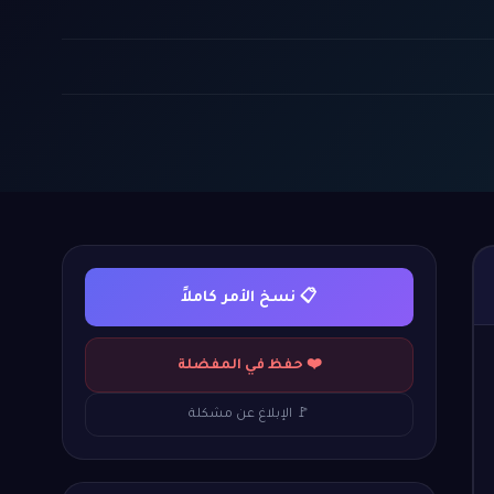
📋 نسخ الأمر كاملاً
❤️ حفظ في المفضلة
🚩 الإبلاغ عن مشكلة