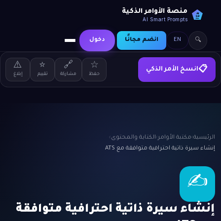
منصة الأوامر الذكية
AI
SP
AI Smart Prompts
EN
انضم مجانًا
دخول
🔍
⚠️
⭐
🔗
☆
انسخ الأمر الذكي
📋
حفظ
مشاركة
تقييم
إبلاغ
الرئيسية
›
مكتبة الأوامر
›
الكتابة والمحتوى
›
إنشاء سيرة ذاتية احترافية متوافقة مع ATS
✍️
إنشاء سيرة ذاتية احترافية متوافقة