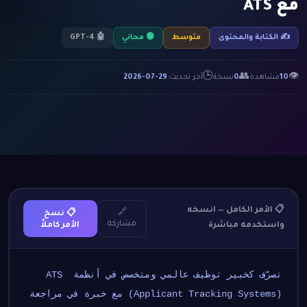
مع ATS
✍️ الكتابة والمحتوى
متوسط
🟢 مجاني
🤖 GPT-4
🕒
👥
👁
10
مشاهدة
0
نسخة
آخر تحديث:
2026-07-29
📋 الأمر الكامل — انسخه
🔗
📋 نسخ
مشاركة
واستخدمه مباشرة
الأمر كاملاً
تصرّف كخبير توظيف عالمي ومتخصص في أنظمة ATS 
(Applicant Tracking Systems) مع خبرة في مراجعة 