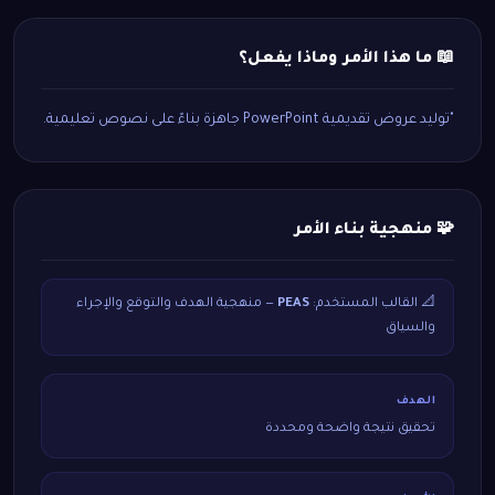
📖 ما هذا الأمر وماذا يفعل؟
"توليد عروض تقديمية PowerPoint جاهزة بناءً على نصوص تعليمية.
🧩 منهجية بناء الأمر
📐 القالب المستخدم:
PEAS
— منهجية الهدف والتوقع والإجراء
والسياق
الهدف
تحقيق نتيجة واضحة ومحددة