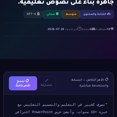
جاهزة بناءً على نصوص تعليمية.
✍️ الكتابة والمحتوى
متوسط
🟢 مجاني
🤖 GPT-4
🕒
👥
👁
12
مشاهدة
0
نسخة
آخر تحديث:
2026-07-26
📋 الأمر الكامل — انسخه
🔗
📋 نسخ
مشاركة
واستخدمه مباشرة
الأمر كاملاً
"تصرف كخبير في التعليم والتصميم التعليمي مع 
خبرة +10 سنوات، وأنشئ عرض PowerPoint احترافي 