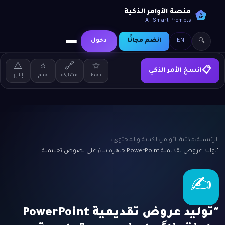
منصة الأوامر الذكية
AI
SP
AI Smart Prompts
EN
انضم مجانًا
دخول
🔍
⚠️
⭐
🔗
☆
انسخ الأمر الذكي
📋
حفظ
مشاركة
تقييم
إبلاغ
الرئيسية
›
مكتبة الأوامر
›
الكتابة والمحتوى
›
"توليد عروض تقديمية PowerPoint جاهزة بناءً على نصوص تعليمية.
✍️
"توليد عروض تقديمية PowerPoint