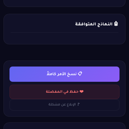
🤖 النماذج المتوافقة
📋 نسخ الأمر كاملاً
❤️ حفظ في المفضلة
🚩 الإبلاغ عن مشكلة