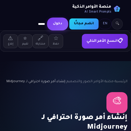
منصة الأوامر الذكية
AI
SP
AI Smart Prompts
EN
انضم مجانًا
دخول
🔍
⚠️
⭐
🔗
☆
انسخ الأمر الذكي
📋
حفظ
مشاركة
تقييم
إبلاغ
الرئيسية
›
مكتبة الأوامر
›
الصور والتصميم
›
إنشاء أمر صورة احترافي لـ Midjourney
🎨
إنشاء أمر صورة احترافي لـ
Midjourney