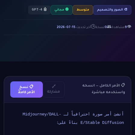
🎨 الصور والتصميم
متوسط
🟢 مجاني
🤖 GPT-4
🕒
👥
👁
9
مشاهدة
0
نسخة
آخر تحديث:
2026-07-15
📋 الأمر الكامل — انسخه
🔗
📋 نسخ
مشاركة
واستخدمه مباشرة
الأمر كاملاً
أنشئ أمر صورة احترافياً لـ Midjourney/DALL-
E/Stable Diffusion بناءً على: