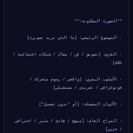
**الصورة المطلوبة:**
- الموضوع الرئيسي: [ما الذي تريد تصويره]
- الغرض: [تسويق / فن / مقال / شبكات اجتماعية / 
غلاف]
- الأسلوب البصري: [واقعي / رسوم متحركة / 
فوتوغرافي / تجريدي / مستقبلي]
- الألوان المفضلة: [أو "بدون تفضيل"]
- المزاج العام: [مبهج / هادئ / مثير / احترافي 
/ حنين]