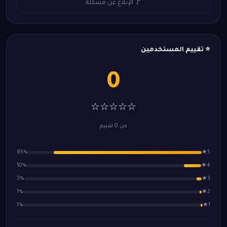
🚩 الإبلاغ عن مشكلة
⭐ تقييم المستخدمين
0
☆☆☆☆☆
من 0 تقييم
85%
5★
10%
4★
3%
3★
1%
2★
1%
1★