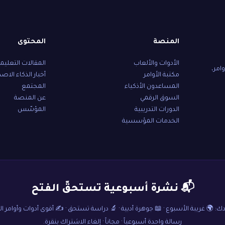
المنصة
المحتوى
الأدوات والألعاب
المقالات التعليم
امر،
مكتبة الأوامر
أخبار الذكاء الاص
المساعدون الأذكياء
المجتمع
السوق الرقمي
عن المنصة
الدورات التدريبية
المؤسّس
الخدمات المؤسسية
📬 نشرة أسبوعية تستحقّ الفتح
: 🌍 غريبة الأسبوع · 📖 جوهرة أدبية · 🔬 دراسة تستحق · ✍️ أقوى أدوات وأوامر ا
رسالة واحدة أسبوعياً · مجاناً · إلغاء الاشتراك بنقرة.