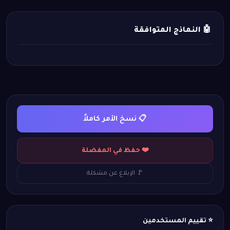
🤖 النماذج المتوافقة
📋 نسخ الأمر كاملاً
❤️ حفظ في المفضلة
🚩 الإبلاغ عن مشكلة
⭐ تقييم المستخدمين