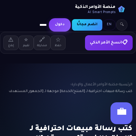
منصة الأوامر الذكية
AI
SP
AI Smart Prompts
EN
انضم مجانًا
دخول
🔍
⚠️
⭐
🔗
☆
انسخ الأمر الذكي
📋
حفظ
مشاركة
تقييم
إبلاغ
الرئيسية
›
مكتبة الأوامر
›
الأعمال والإدارة
›
كتب رسالة مبيعات احترافية لـ [المنتج/الخدمة] موجهة لـ [الجمهور المستهدف
💼
كتب رسالة مبيعات احترافية لـ