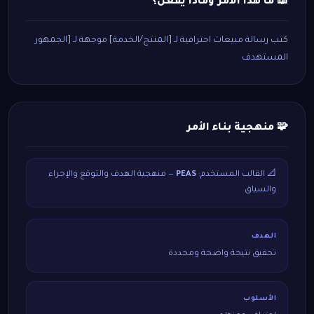
📖 ما هذا الأمر وماذا يفعل؟
كتب رسالة مبيعات احترافية لـ [المنتج/الخدمة] موجهة لـ [الجمهور
المستهدف
🧩 منهجية بناء الأمر
📐 القالب المستخدم:
PEAS
— منهجية الهدف والتوقع والإجراء
والسياق
الهدف
تحقيق نتيجة واضحة ومحددة
الأسلوب