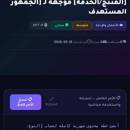
[المنتج/الخدمة] موجهة لـ [الجمهور
المستهدف
💼 الأعمال والإدارة
متوسط
🟢 مجاني
🤖 GPT-4
🕒
👥
👁
0
مشاهدة
0
نسخة
آخر تحديث:
2026-05-25
📋 الأمر الكامل — انسخه
🔗
📋 نسخ
مشاركة
واستخدمه مباشرة
الأمر كاملاً
أنشئ خطة محتوى شهرية كاملة لحساب [النوع: 