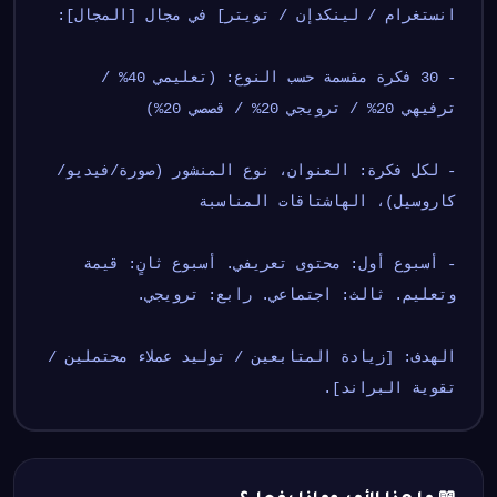
انستغرام / لينكدإن / تويتر] في مجال [المجال]:
- 30 فكرة مقسمة حسب النوع: (تعليمي 40% / 
ترفيهي 20% / ترويجي 20% / قصصي 20%)
- لكل فكرة: العنوان، نوع المنشور (صورة/فيديو/
كاروسيل)، الهاشتاقات المناسبة
- أسبوع أول: محتوى تعريفي. أسبوع ثانٍ: قيمة 
وتعليم. ثالث: اجتماعي. رابع: ترويجي.
الهدف: [زيادة المتابعين / توليد عملاء محتملين / 
تقوية البراند].