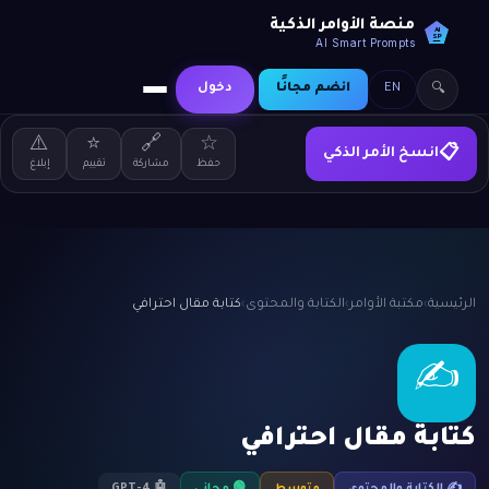
منصة الأوامر الذكية
AI
SP
AI Smart Prompts
EN
انضم مجانًا
دخول
🔍
⚠️
⭐
🔗
☆
انسخ الأمر الذكي
📋
حفظ
مشاركة
تقييم
إبلاغ
الرئيسية
›
مكتبة الأوامر
›
الكتابة والمحتوى
›
كتابة مقال احترافي
✍️
كتابة مقال احترافي