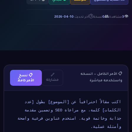
✍️ الكتابة والمحتوى
متوسط
🟢 مجاني
🤖 GPT-4
🕒
👥
👁
3
مشاهدة
0
نسخة
آخر تحديث:
2026-04-10
📋 الأمر الكامل — انسخه
🔗
📋 نسخ
مشاركة
واستخدمه مباشرة
الأمر كاملاً
اكتب مقالاً احترافياً عن [الموضوع] بطول [عدد 
الكلمات] كلمة، مع مراعاة SEO وتضمين مقدمة 
جذابة وخاتمة قوية. استخدم عناوين فرعية واضحة 
وأمثلة عملية.