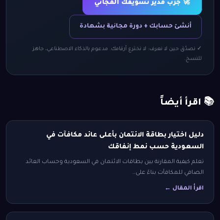
🚀 جرّب مدير تسويقك المجاني
أنشئ حسابك + دورة مجانية بشهادة
✓ نصدُق حين لا نعرف: لا نخترع أرقامك. مدعوم بالذكاء الاصطناعي، جاهز
للنسخ.
📚 اقرأ أيضاً
دليل اختيار بطاقة الائتمان بأعلى عائد مكافآت في
السعودية حسب نمط إنفاقك
تعلم كيفية المقارنة بين بطاقات الائتمان في السعودية وحساب العائد
الصافي للمكافآت بناءً على…
اقرأ المقال ←