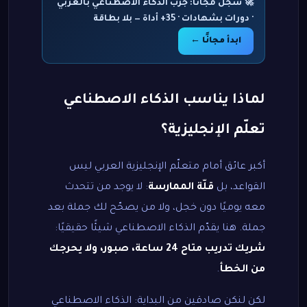
🚀 سجّل مجانًا: جرّب الذكاء الاصطناعي بالعربي
· دورات بشهادات · 35+ أداة — بلا بطاقة
ابدأ مجانًا ←
لماذا يناسب الذكاء الاصطناعي
تعلّم الإنجليزية؟
أكبر عائق أمام متعلّم الإنجليزية العربي ليس
القواعد، بل
قلّة الممارسة
: لا يوجد من تتحدث
معه يوميًا دون خجل، ولا من يصحّح لك جملة بعد
جملة. هنا يقدّم الذكاء الاصطناعي شيئًا حقيقيًا:
شريك تدريب متاح 24 ساعة، صبور، ولا يحرجك
من الخطأ
.
لكن لنكن صادقين من البداية: الذكاء الاصطناعي