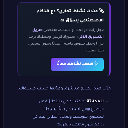
🚀 عندك نشاط تجاري؟ دع الذكاء
الاصطناعي يسوّق له
أدخِل رابط موقعك أو حسابك، فيفحص «
فريق
التسويق الذكي
» حضورك الرقمي ويعطيك درجة
من ١٠ وخطة تسويق كاملة — مجانًا وبدون تسجيل،
خلال دقيقة.
🩺 افحص نشاطك مجانًا
جرّب هذه الصيغ مباشرة، وعدّلها حسب مستواك:
للمحادثة:
«تحدّث معي بالإنجليزية عن
موضوع يومي. استخدم جملًا بسيطة
لمستوى متوسط، وصحّح أخطائي بعد كل
رد مع شرح مختصر بالعربية».