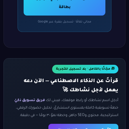
بطاقة
مجاني تمامًا · تسجيل بنقرة عبر Google
🎁 مجّانًا بالكامل · بلا تسجيل للتجربة
قرأتَ عن الذكاء الاصطناعي — الآن دعه
يعمل لأجل نشاطك 🚀
أدخِل اسم نشاطك أو رابط موقعك، فيبني لك
فريق تسويق ذكيّ
خطةً تسويقية كاملة بمستوى استشاريّ: تحليل حضورك الرقمي،
استراتيجية، محتوى وSEO جاهز، وخطة نموّ ٣٠ يومًا — في دقيقة.