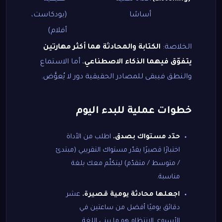
أساسًا
(بودكاست،
أفلام)
الخلاصة:
الكتابة والمحادثة هما أكثر مهارتين
يتفوّق فيهما الذكاء الاصطناعي
، أما الاستماع
والنطق فيبقى للمصادر الحقيقية دور لا يُعوَّض.
خطوات عملية للبدء اليوم
حدّد مستواك بصدق.
اطلب من الأداة
اختبارًا قصيرًا يقدّر مستواك التقريبي (مبتدئ
/ متوسط / متقدّم) ليتكلّم معك بلغة
مناسبة.
اجعلها محادثة يومية قصيرة.
عشر
دقائق يوميًا أفضل من ساعتين في
الأسبوع. الانتظام هو ما يبني اللغة.