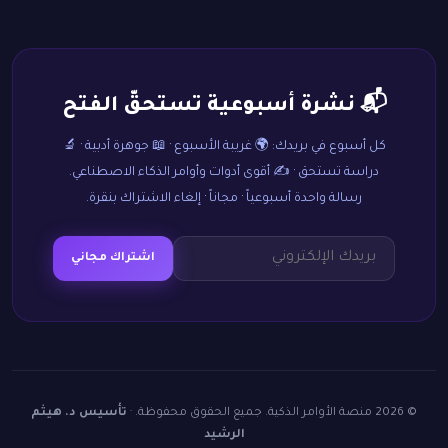
📬 نشرة أسبوعية تستحقّ الفتح
كل أسبوع في بريدك: 🌍 غريبة الأسبوع · 📖 جوهرة أدبية · 🔬
دراسة تستحق · ✍️ أقوى أدوات وأوامر الذكاء الاصطناعي.
رسالة واحدة أسبوعياً · مجاناً · إلغاء الاشتراك بنقرة.
اشتراك مجاني
© 2026 منصة الأوامر الذكية. جميع الحقوق محفوظة. ·
تأسيس د. هيثم
الرشيد