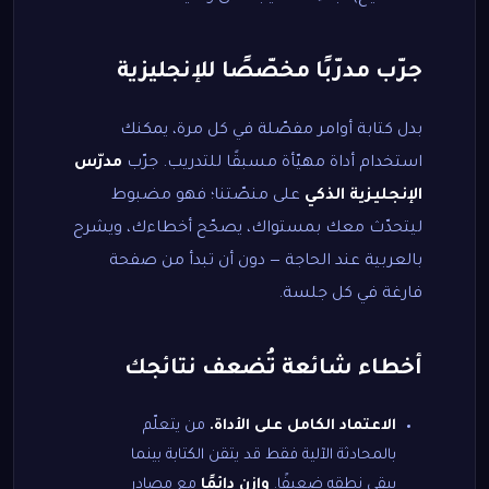
جرّب مدرّبًا مخصّصًا للإنجليزية
بدل كتابة أوامر مفصّلة في كل مرة، يمكنك
استخدام أداة مهيّأة مسبقًا للتدريب. جرّب
مدرّس
الإنجليزية الذكي
على منصّتنا؛ فهو مضبوط
ليتحدّث معك بمستواك، يصحّح أخطاءك، ويشرح
بالعربية عند الحاجة — دون أن تبدأ من صفحة
فارغة في كل جلسة.
أخطاء شائعة تُضعف نتائجك
الاعتماد الكامل على الأداة.
من يتعلّم
بالمحادثة الآلية فقط قد يتقن الكتابة بينما
يبقى نطقه ضعيفًا.
وازِن دائمًا
مع مصادر