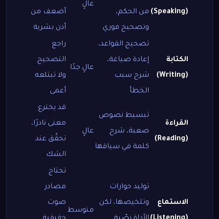
عالٍ
(Speaking)
من الحكم،
أضعف من
وتصحيح فوري
أذن بشرية
تصحيح القواعد،
راجع
الكتابة
إعادة صياغة،
التصحيح
عالٍ جدًا
(Writing)
شرح سبب
ولا تبتلعه
الخطأ
أعمى
قد يخترع
تبسيط نصوص
القراءة
معنى نادرًا،
صعبة، شرح
عالٍ
(Reading)
تحقّق عند
كلمة في سياقها
الشك
تحتاج
توليد حوارات
مصادر
الاستماع
وتلخيصها، لكن
صوت
متوسط
(Listening)
الأداة نصّية
حقيقية