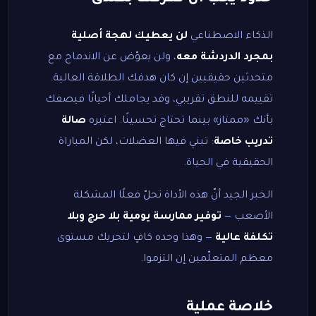
الذكاء الاصطناعي
لن يعطيك لهجة أصلية
بمجرد الدردشة معه
، ولن يعوّض عن الاندماج مع
متحدثين حقيقيين إن كان هدفك الطلاقة العالية.
تقييمه للنطق تقريبي، وقد يجاملك أحيانًا فيصفك
بأنك «ممتاز» بينما تحتاج تحسينًا. اعتبره
صالة
تدريب خاصة
: تبني فيها العضلات، لكن المباراة
الحقيقية في الحياة.
الخبر الجيد أنّ هذه الأداة تحلّ فعلًا المشكلة
الأصعب —
توفير ممارسة يومية بلا حرج وبلا
تكلفة عالية
— وهذا وحده كافٍ لتحريك مستوى
معظم المتعلّمين إن التزموا.
خلاصة عملية