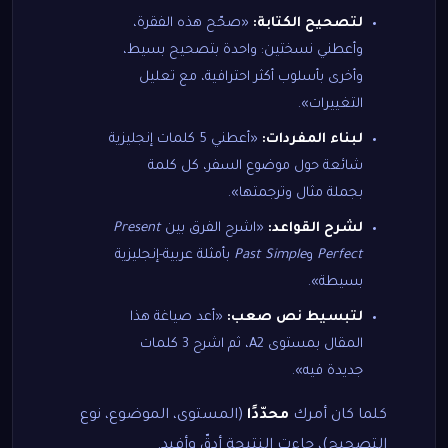
لتصحيح الكتابة:
«صحّح هذه الفقرة،
وأعطني نسختين: واحدة بتصحيح بسيط،
وأخرى بأسلوب أكثر احترافية، مع تعليل
التغييرات».
لبناء المفردات:
«أعطني 5 كلمات إنجليزية
شائعة حول موضوع السفر، كل كلمة
بجملة مثال وترجمتها».
لشرح القواعد:
«اشرح الفرق بين
Present
Perfect
و
Past Simple
بأمثلة عربية-إنجليزية
بسيطة».
لتبسيط نص صعب:
«أعد صياغة هذا
المقال بمستوى A2، ثم اشرح 3 كلمات
جديدة فيه».
كلما كان أمرك
محدّدًا
(المستوى، الموضوع، نوع
التصحيح)، جاءت النتيجة أدقّ وأفيد.