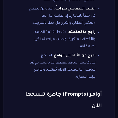
اطلب التصحيح صراحةً.
الأداة لن تصحّح
كل خطأ تلقائيًا إلا إذا طلبت؛ قل لها:
«صحّح أخطائي واشرح كل خطأ بالعربية».
راجع ما تعلّمته.
احتفظ بقائمة الكلمات
والأخطاء المتكررة، واطلب مراجعتها كل
بضعة أيام.
اخرج من الأداة إلى الواقع.
استمع
لبودكاست، شاهد مقطعًا بلا ترجمة، ثم عُد
لتناقش ما فهمته. الأداة تُهيّئك، والواقع
يثبّت المهارة.
أوامر (Prompts) جاهزة تنسخها
الآن