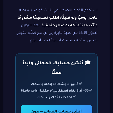
استخدم الذكاء الاصطناعي بثلاث قواعد بسيطة:
مارس يوميًا ولو قليلًا، اطلب تصحيحًا مشروحًا،
وثبّت ما تتعلّمه بمصادر حقيقية
. بهذا التوازن
تتحوّل الأداة من لعبة عابرة إلى برنامج تعلّم حقيقي
يقيس تقدّمه بنفسك أسبوعًا بعد أسبوع.
🎓 أنشئ حسابك المجاني وابدأ
فعلًا
✅ 5 دورات بشهادة إتمام باسمك
✅ 35+ أداة ذكاء اصطناعي
✅ مكتبة أوامر جاهزة
✅ احفظ تقدّمك ونتائجك
أنشئ حسابك المجاني — بدون