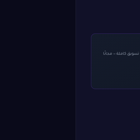
 ويعطيك درجة من ١٠ وخطة تسويق كاملة — مجانًا