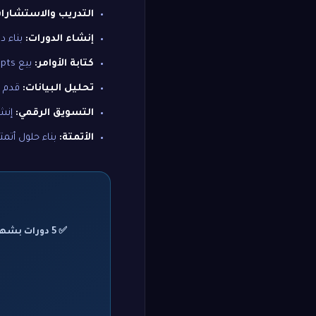
التدريب والاستشارا
إنشاء الدورات:
بناء دو
كتابة الأوامر:
بيع prompts متخصصة في الأسواق الرقمية.
تحليل البيانات:
قدم خ
التسويق الرقمي:
إنشا
الأتمتة:
بناء حلول أتمت
✅ 5 دورات بشهادة إتمام باسمك