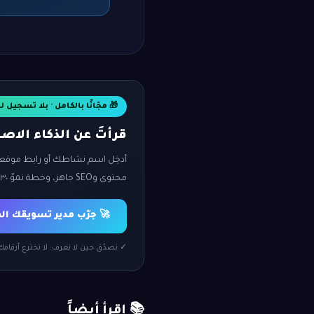
🎁 مجّانًا بالكامل · بلا تسجيل ل
قرأتَ عن الذكاء الا
أدخِل اسم نشاطك أو رابط موقع
محتوى وSEO جاهز، وخطة نموّ ٣٠ يومًا — في دقيقة.
🚀 جرّب مدير تسويقك ال
✓ نصدُق حين لا نعرف: لا نخترع أرقام
📚 اقرأ أيضاً