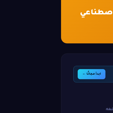
ابدأ مجانًا ←
يفه.