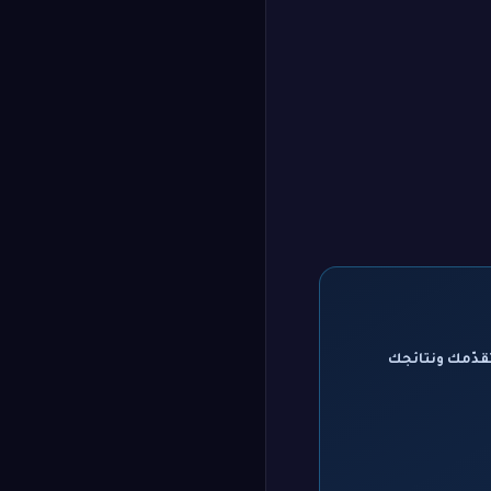
قدّمك ونتائجك