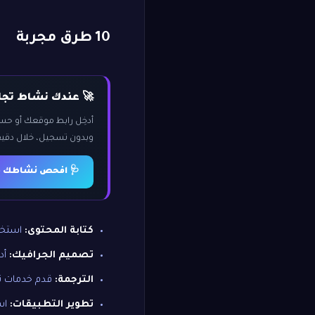
10 طرق مجربة
🚀 عندك نشاط تجار
أدخِل رابط موقعك أو ح
وبدون تسجيل، خلال دقيق
🩺 افحص نشاطك مج
كتابة المحتوى:
استخدم AI لإنتاج محتوى بسرعة أك
تصميم الجرافيك:
أدوات مثل
الترجمة:
قدم خدمات تر
تطوير التطبيقات:
استخدم ilot