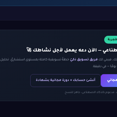
لتجربة
صطناعي — الآن دعه يعمل لأجل نشاطك 🚀
ك، فيبني لك
فريق تسويق ذكيّ
خطةً تسويقية كاملة بمستوى استشاريّ: تحليل ح
مجاني
أنشئ حسابك + دورة مجانية بشهادة
ك. مدعوم بالذكاء الاصطناعي، جاهز للنسخ.