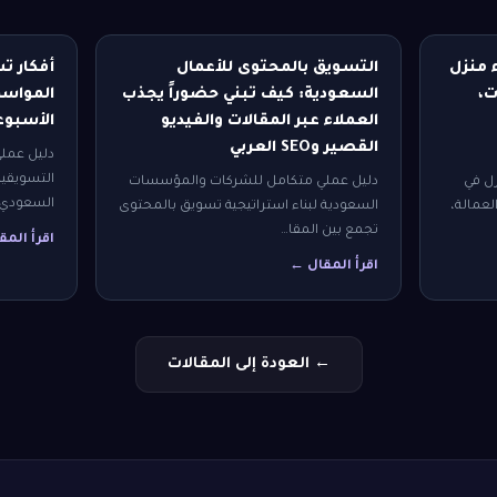
ء منزل
التسويق بالمحتوى للأعمال
أفكار ت
كونات،
السعودية: كيف تبني حضوراً يجذب
المواسم
العملاء عبر المقالات والفيديو
الأسبوع
القصير وSEO العربي
دليل عمل
التسويقية
زل في
دليل عملي متكامل للشركات والمؤسسات
السعودي 
 أجور العمالة،
السعودية لبناء استراتيجية تسويق بالمحتوى
تجمع بين المقا…
اقرأ الم
اقرأ المقال ←
← العودة إلى المقالات