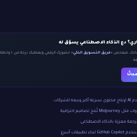
ي؟ دع الذكاء الاصطناعي يسوّق له
سابك، فيفحص «
فريق التسويق الذكي
» حضورك الرقمي
ة.
انًا
بر وبيعه للشركات.
 Midjourney تُنتج تصاميم احترافية.
جمة معززة بالذكاء الاصطناعي.
GitHub Cop لبناء تطبيقات أسرع.