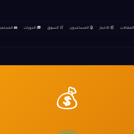
المقالات
📰 الأخبار
🤖 المساعدون
🛒 السوق
🎓 الدورات
👥 المجتمع
💰