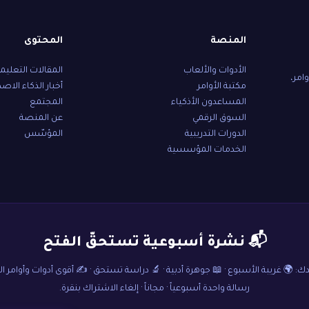
المنصة
المحتوى
الأدوات والألعاب
المقالات التعليم
امر،
مكتبة الأوامر
أخبار الذكاء الاص
المساعدون الأذكياء
المجتمع
السوق الرقمي
عن المنصة
الدورات التدريبية
المؤسّس
الخدمات المؤسسية
📬 نشرة أسبوعية تستحقّ الفتح
: 🌍 غريبة الأسبوع · 📖 جوهرة أدبية · 🔬 دراسة تستحق · ✍️ أقوى أدوات وأوامر ا
رسالة واحدة أسبوعياً · مجاناً · إلغاء الاشتراك بنقرة.