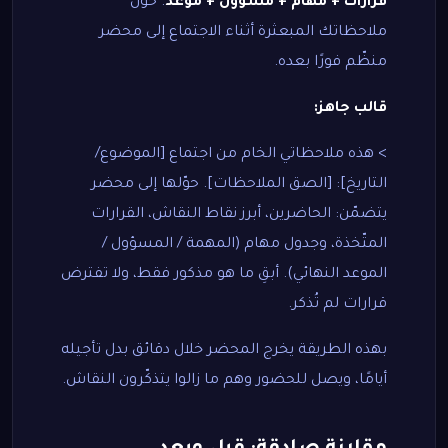
قرارات + مهام + مسؤول + موعد
. حوّل
ملاحظاتك المبعثرة أثناء الاجتماع إلى محضر
منظّم فورًا بعده.
قالب جاهز:
> هذه ملاحظاتي الخام من اجتماع [الموضوع/
التاريخ]: [الصق الملاحظات]. حوّلها إلى محضر
يتضمّن: الحاضرين، أبرز نقاط النقاش، القرارات
المتّخذة، وجدول مهام (المهمة / المسؤول /
الموعد النهائي). أبقِ ما هو مذكور فقط، ولا تفترض
قرارات لم تُذكر.
بهذه الطريقة يخرج المحضر خلال دقائق بدل تأجيله
أيامًا، ويصل للحضور وهم ما زالوا يتذكّرون النقاش.