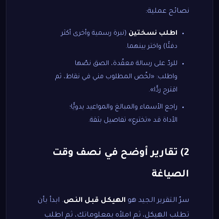
نصائح عملية:
اطلب نسختين
(نبرة رسمية وأخرى أكثر
دفئًا) واختر بينهما.
للردّ على رسالة معقّدة، الصق نصّها
واطلب: «لخّص المطلوب مني في نقاط، ثم
اقترح ردًّا».
راجع الأسماء والمبالغ والمواعيد يدويًّا؛
الأداة قد «تخترع» تفاصيل بثقة.
2) تقارير أوضح في نصف وقت
الصياغة
سرّ التقرير الجيد هو
الهيكل قبل النص
. ابدأ بأن
تطلب الهيكل، ثم املأه بمعلوماتك، ثم اطلب