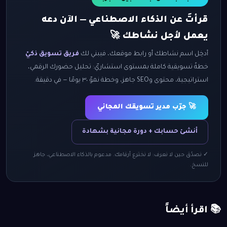
قرأتَ عن الذكاء الاصطناعي — الآن دعه
يعمل لأجل نشاطك 🚀
أدخِل اسم نشاطك أو رابط موقعك، فيبني لك
فريق تسويق ذكيّ
خطةً تسويقية كاملة بمستوى استشاريّ: تحليل حضورك الرقمي،
استراتيجية، محتوى وSEO جاهز، وخطة نموّ ٣٠ يومًا — في دقيقة.
🚀 جرّب مدير تسويقك المجاني
أنشئ حسابك + دورة مجانية بشهادة
✓ نصدُق حين لا نعرف: لا نخترع أرقامك. مدعوم بالذكاء الاصطناعي، جاهز
للنسخ.
📚 اقرأ أيضاً