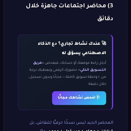
3) محاضر اجتماعات جاهزة خلال
دقائق
🚀 عندك نشاط تجاري؟ دع الذكاء
الاصطناعي يسوّق له
أدخِل رابط موقعك أو حسابك، فيفحص «
فريق
التسويق الذكي
» حضورك الرقمي ويعطيك درجة
من ١٠ وخطة تسويق كاملة — مجانًا وبدون تسجيل،
خلال دقيقة.
🩺 افحص نشاطك مجانًا
المحضر الجيد ليس نسخًا حرفيًّا للنقاش، بل