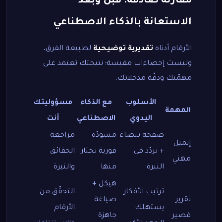
مقارنة صادقة: قبل وبعد
الاستعانة بالذكاء الاصطناعي
الأرقام أدناه
تقديرية توضيحية
لطبيعة الفرق،
وليست إحصاءات مقيسة؛ نتيجتك تعتمد على
مهمّتك ودقّة مدخلاتك.
الأسلوب
مع الذكاء
مسؤوليتك
المهمة
اليدوي
الاصطناعي
أنت
صفحة بيضاء
مسودّة
مراجعة
إيميل
+ تردّد في
فورية تختار
الحقائق
مهني
النبرة
منها
والنبرة
هيكل +
ترتيب الأفكار
التحقّق من
تقرير
صياغة
يستهلك
الأرقام
قصير
جاهزة