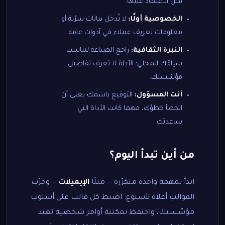
قبل الاعتماد عليها.
الخصوصية أولًا:
لا تُدخل بيانات سرّية أو
معلومات تعريف عملاء في أدوات عامة.
النبرة الثقافية:
راجع الصياغة لتناسب
سياقك المحلي؛ الأداة لا تعرف تفاصيل
مؤسّستك.
أنت المسؤول:
التوقيع باسمك يعني أن
الخطأ خطؤك، مهما كانت الأداة التي
ساعدتك.
من أين تبدأ اليوم؟
ابدأ بمهمة واحدة متكرّرة — مثلًا
الإيميلات
— وجرّب
القوالب أعلاه لأسبوع. اضبط كل قالب على أسلوب
مؤسّستك، واحتفظ بمكتبة أوامر شخصية تعيد