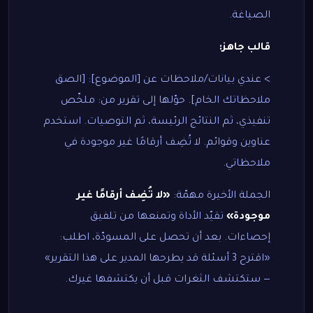
الصياغة.
قالب جاهز:
> عندي بيانات/ملاحظات عن [الموضوع]: [الصق
ملاحظاتك الخام]. حوّلها إلى تقرير من: ملخّص
تنفيذي، ثم النتائج الرئيسة، ثم التوصيات. استخدم
عناوين وقوائم. لا تُضِف أرقامًا غير موجودة في
ملاحظاتي.
الجملة الأخيرة مهمّة:
«لا تُضِف أرقامًا غير
موجودة»
تقيّد الأداة وتمنعها من تلفيق
إحصاءات. بعد أن تحصل على المسودّة، اطلب:
«اقترح 3 أسئلة قد يطرحها المدير على هذا التقرير»
— ستكتشف الثغرات قبل أن يكتشفها غيرك.