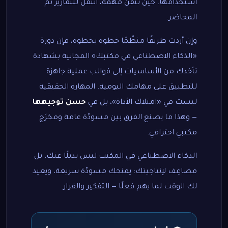
استخدامها. حين تتقن مهمة، انتقل للتقارير ثم
المحاضر.
وإن أردت طريقًا منظّمًا خطوة بخطوة، فإن
دورة
«الذكاء الاصطناعي في مكتبك» المجانية بشهادة
تأخذك من الأساسيات إلى قوالب عملية جاهزة
للتطبيق على مهامك اليومية. المهارة الحقيقية
ليست في «امتلاك الأداة»، بل في
حسن توجيهها
— وهذا ما يصنع الفرق بين مسودّة عامة ومخرَج
مكتبي احترافي.
الذكاء الاصطناعي في المكتب ليس بديلًا عنك، بل
مضاعِف لإنتاجيتك: يمنحك مسودّة سريعة، ويعيد
لك الوقت لما يهم فعلًا — التفكير والقرار.