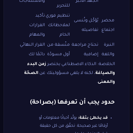
الجهد الأكبر
والاستنتاجات
للتحرير
تنظيم فوري
تأكيد
محضر
يُؤجَّل وتُنسى
لملاحظاتك
القرارات
اجتماع
تفاصيله
الخام
والمهام
النبرة
تحتاج مراجعة
متّسقة من
القرار النهائي
واللغة
إضافية
أول مسودّة
دائمًا لك
الخلاصة: الذكاء الاصطناعي يختصر
زمن البدء
والصياغة
، لكنه لا يلغي مسؤوليتك عن
الصحّة
والمعنى
.
حدود يجب أن تعرفها (بصراحة)
قد يخطئ بثقة:
يولّد أحيانًا معلومات أو
أرقامًا غير صحيحة. تحقّق من كل حقيقة