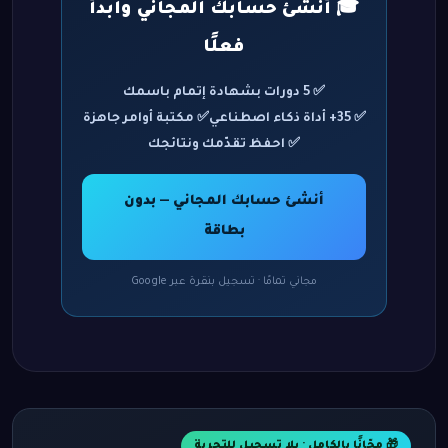
🎓 أنشئ حسابك المجاني وابدأ
فعلًا
✅ 5 دورات بشهادة إتمام باسمك
✅ 35+ أداة ذكاء اصطناعي
✅ مكتبة أوامر جاهزة
✅ احفظ تقدّمك ونتائجك
أنشئ حسابك المجاني — بدون
بطاقة
مجاني تمامًا · تسجيل بنقرة عبر Google
🎁 مجّانًا بالكامل · بلا تسجيل للتجربة