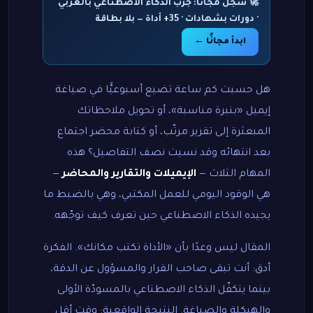
🚀 سجّل مجانًا: جرّب الذكاء الاصطناعي بالعربي
· دورات بشهادات · 35+ أداة — بلا بطاقة
ابدأ مجانًا ←
هل حسبت كم ساعة تضيع أسبوعيًّا في صياغة
إيميل «بنبرة مناسبة»، أو تحويل ملاحظاتك
المبعثرة إلى تقرير مرتّب، أو كتابة محضر اجتماع
بعد انتهائه وقد نسيت نصف التفاصيل؟ هذه
المهام الثلاث —
الإيميلات والتقارير والمحاضر
—
هي الوقود اليومي للعمل المكتبي، وهي بالضبط ما
يجيده الذكاء الاصطناعي حين تعرف كيف توجّهه.
المقال ليس وعدًا بأن «الأداة تكتب مكانك». الفكرة
أدق: أنت تبقى صاحب القرار والمسؤول عن الدقة،
بينما يتكفّل الذكاء الاصطناعي بالمسودّة الأولى
والهيكلة والصياغة. النتيجة الواقعية: وقت أقل