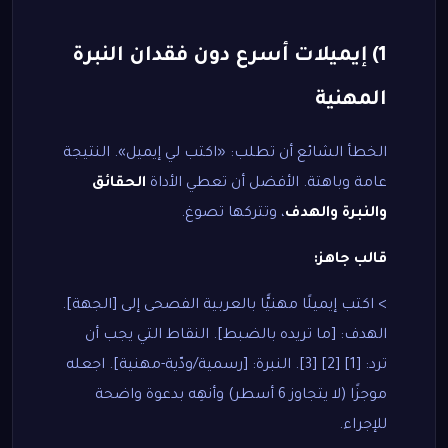
1) إيميلات أسرع دون فقدان النبرة
المهنية
الخطأ الشائع أن تطلب: «اكتب لي إيميل». النتيجة
عامة وباهتة. الأفضل أن تعطي الأداة
الحقائق
والنبرة والهدف
، وتتركها تصوغ.
قالب جاهز:
> اكتب إيميلًا مهنيًّا بالعربية الفصحى إلى [الجهة].
الهدف: [ما تريده بالضبط]. النقاط التي يجب أن
ترد: [1] [2] [3]. النبرة: [رسمية/ودّية-مهنية]. اجعله
موجزًا (لا يتجاوز 6 أسطر) وأنهِه بدعوة واضحة
للإجراء.