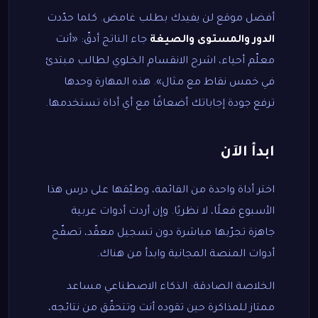
أفضل موقع لن يفيدك بطلب غامض. كلما حدّدت
الدور والمستوى والصيغة
جاء الناتج أدقّ: «أنت
معلّم أحياء، اشرح الانقسام الخلوي لطالب مبتدئ
في خمس نقاط مع مثال». هذه المهارة وحدها
ترفع جودة إجاباتك أضعافًا مع أي أداة تستخدمها.
ابدأ الآن
اختر أداة واحدة من القائمة، وطبّقها على درس هذا
الأسبوع فعلًا، لا نظريًا. وإن أردت أدوات عربية
جاهزة تجرّبها مباشرة دون تسجيل معقّد، تصفّح
أدوات المنصة المجانية
وابدأ من هناك.
الخلاصة الصادقة: الذكاء الاصطناعي مساعد
ممتاز للمذاكرة حين تقوده أنت وتتحقّق من نتائجه،