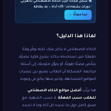
🚀 سجّل مجانًا: جرّب الذكاء الاصطناعي بالعربي
· دورات بشهادات · 35+ أداة — بلا بطاقة
ابدأ مجانًا ←
لماذا هذا الدليل؟
الذكاء الاصطناعي لا يذاكر عنك، لكنه يوفّر وقتًا
حقيقيًا حين تستخدمه بذكاء: يشرح فكرة عصيّة،
يلخّص فصلًا طويلًا، أو يحوّل ملزمتك إلى أسئلة
مراجعة. المشكلة أن الطالب يضيع بين عشرات
المواقع المتشابهة، وكثير منها يبالغ في وعوده.
هنا نرتّب
أفضل مواقع الذكاء الاصطناعي
للطلاب حسب المهمّة
، لا حسب الشهرة، مع
صدق كامل حول ما تجيده كل أداة وما لا تجيده.