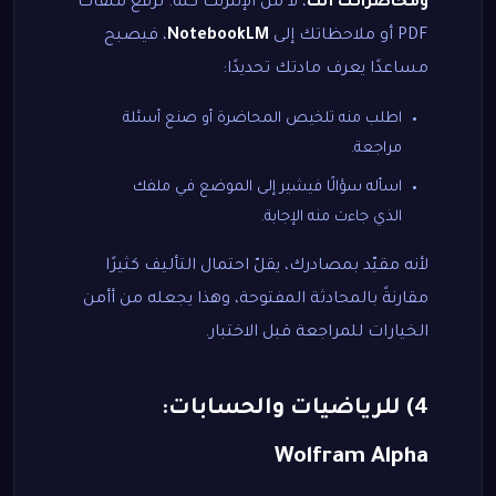
ومحاضراتك أنت
، لا من الإنترنت كله. ترفع ملفات
PDF أو ملاحظاتك إلى
NotebookLM
، فيصبح
مساعدًا يعرف مادتك تحديدًا:
اطلب منه تلخيص المحاضرة أو صنع أسئلة
مراجعة.
اسأله سؤالًا فيشير إلى الموضع في ملفك
الذي جاءت منه الإجابة.
لأنه مقيّد بمصادرك، يقلّ احتمال التأليف كثيرًا
مقارنةً بالمحادثة المفتوحة، وهذا يجعله من أأمن
الخيارات للمراجعة قبل الاختبار.
4) للرياضيات والحسابات:
Wolfram Alpha