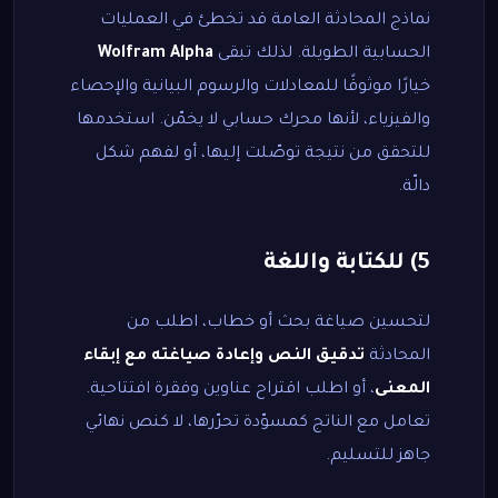
نماذج المحادثة العامة قد تخطئ في العمليات
الحسابية الطويلة. لذلك تبقى
Wolfram Alpha
خيارًا موثوقًا للمعادلات والرسوم البيانية والإحصاء
والفيزياء، لأنها محرك حسابي لا يخمّن. استخدمها
للتحقق من نتيجة توصّلت إليها، أو لفهم شكل
دالّة.
5) للكتابة واللغة
لتحسين صياغة بحث أو خطاب، اطلب من
المحادثة
تدقيق النص وإعادة صياغته مع إبقاء
المعنى
، أو اطلب اقتراح عناوين وفقرة افتتاحية.
تعامل مع الناتج كمسوّدة تحرّرها، لا كنص نهائي
جاهز للتسليم.