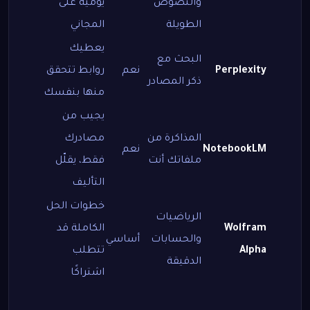
والنصوص
يومية على
الطويلة
المجاني
يعطيك
البحث مع
Perplexity
نعم
روابط تتحقق
ذكر المصادر
منها بنفسك
يجيب من
المذاكرة من
مصادرك
NotebookLM
نعم
ملفاتك أنت
فقط، يقلّل
التأليف
خطوات الحل
الرياضيات
Wolfram
الكاملة قد
والحسابات
أساسي
Alpha
تتطلب
الدقيقة
اشتراكًا