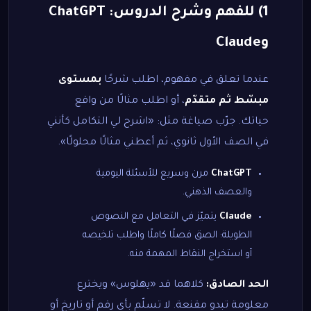
1) للفهم وشرح الدروس: ChatGPT
وClaude
عندما تعلق في مفهوم، اطلب شرحًا
بمستوى
مبسّط ثم متقدّم
، أو اطلب مثالًا من واقع
حياتك. جرّب صياغة مثل: «اشرح لي التكامل كأنني
في الصف الأول ثانوي، ثم أعطني مثالًا محلولًا».
ChatGPT
مرن وسريع للأسئلة اليومية
والعصف الذهني.
Claude
يتميّز في التعامل مع النصوص
الطويلة: الصق فصلًا كاملًا واطلب تلخيصه
أو استخراج النقاط المهمة منه.
الحد الصادق:
كلاهما قد «يهلوس» ويخترع
معلومة تبدو مقنعة. لا تسلّم بأي رقم أو تاريخ أو