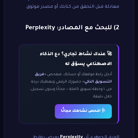
معادلة قبل التحقق من كتابك أو مصدر موثوق.
2) للبحث مع المصادر: Perplexity
🚀 عندك نشاط تجاري؟ دع الذكاء
الاصطناعي يسوّق له
أدخِل رابط موقعك أو حسابك، فيفحص «
فريق
التسويق الذكي
» حضورك الرقمي ويعطيك درجة
من ١٠ وخطة تسويق كاملة — مجانًا وبدون تسجيل،
خلال دقيقة.
🩺 افحص نشاطك مجانًا
الفرق الجوهري أن
Perplexity
يعرض روابط