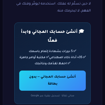
لا حين تسلّم له عقلك. استخدمه ليوفّر وقتك في
الفهم، لا ليحرمك منه.
🎓 أنشئ حسابك المجاني وابدأ
فعلًا
✅ 5 دورات بشهادة إتمام باسمك
✅ 35+ أداة ذكاء اصطناعي
✅ مكتبة أوامر جاهزة
✅ احفظ تقدّمك ونتائجك
أنشئ حسابك المجاني — بدون
بطاقة
مجاني تمامًا · تسجيل بنقرة عبر Google