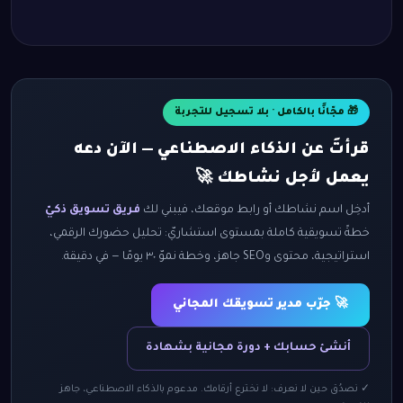
🎁 مجّانًا بالكامل · بلا تسجيل للتجربة
قرأتَ عن الذكاء الاصطناعي — الآن دعه
يعمل لأجل نشاطك 🚀
أدخِل اسم نشاطك أو رابط موقعك، فيبني لك
فريق تسويق ذكيّ
خطةً تسويقية كاملة بمستوى استشاريّ: تحليل حضورك الرقمي،
استراتيجية، محتوى وSEO جاهز، وخطة نموّ ٣٠ يومًا — في دقيقة.
🚀 جرّب مدير تسويقك المجاني
أنشئ حسابك + دورة مجانية بشهادة
✓ نصدُق حين لا نعرف: لا نخترع أرقامك. مدعوم بالذكاء الاصطناعي، جاهز