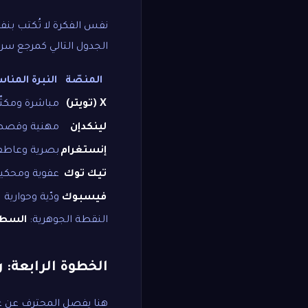
نفس الفكرة لا تُكتب بن
الجدول التالي كمرجع سري
المنصّة
النبرة المنا
X (تويتر)
مباشرة ومكثّ
لينكدإن
مهنية وقصص
إنستغرام
بصرية وعاطف
تيك توك
عفوية ومحكي
فيسبوك
ودّية وحوارية
النقطة الجوهرية:
السطر
الخطوة الرابعة: 
هنا يفصل المحترف عن غ