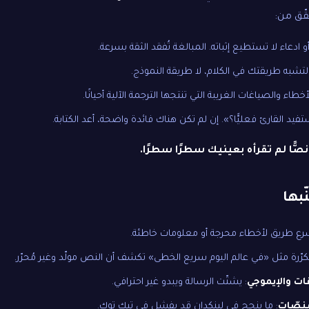
ّق من:
 ادعاء لا تستطيع إثباته. المبالغة تُفقد الثقة بسرعة.
 لتشبه طريقتك في الكلام، لا طريقة النموذج.
أخطاء والصياغات الغريبة التي تنتجها الترجمة الآلية أحيانًا.
تفيد القارئ فعليًّا؟». إن لم تكن هناك فائدة واضحة، أعد الكتابة.
نصًّا لم تقرأه بعينيك سطرًا سطرًا.
بها
سرع طريق لأخطاء محرجة أو معلومات خاطئة.
كرّرة مثل «في عالم اليوم سريع الخطى» تكشف أن النص مولّد وغير مُحرّر.
ات والإيموجي
: يشتّت الرسالة ويبدو غير احترافي.
نصّات
: ما ينجح في لينكدإن قد يفشل في تيك توك.