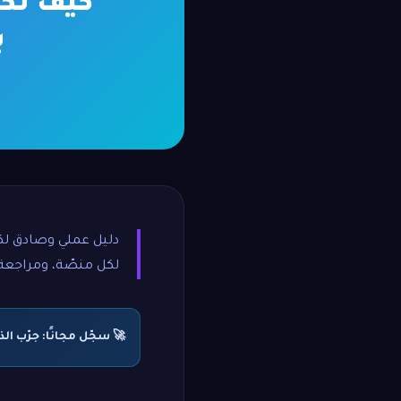
كيف تكت
ب
دليل عملي وصادق لكت
لكل منصّة، ومراجعة
🚀 سجّل مجانًا: جرّب الذكاء ال