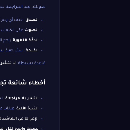
صوتك. عند المراجعة تحق
الصدق
: احذف أي رقم أو
الصوت
: عدّل الكلمات
الدقّة اللغوية
: راجع ال
القيمة
: اسأل «ماذا يس
قاعدة بسيطة:
لا تنشر 
أخطاء شائعة تجنّ
النشر بلا مراجعة
: أ
النبرة الآلية
: عبارات م
الإفراط في الهاشتاق
نسخة واحدة لكل الم