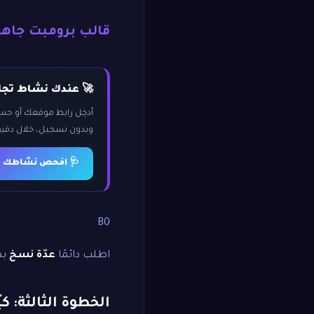
قالب برومبت جاه
🚀 عندك نشاط تجار
أدخِل رابط موقعك أو ح
وبدون تسجيل، خلال دقيق
🩺 افحص نشاطك مج
B0
اطلب دائمًا
عدّة نسخ
بد
الخطوة الثالثة: ك