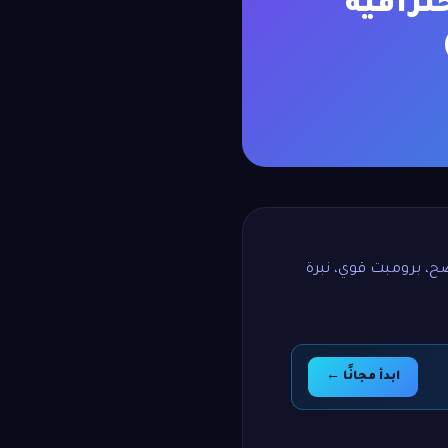
ترافية
ح، برومبت قوي، نبرة
ابدأ مجانًا ←