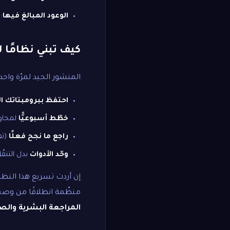
الوعود المبالغ فيها
:
كيف تبني نظامًا لا
المنشور الجيد لمرّة و
احتفظ ببرومبتاتك ال
خطّط أسبوعيًّا
لمحاور
راجع ما نجح فعلًا
(تف
وحّد الأدوات
بدل التنقّ
إن أردت تسريع هذا النظا
منظّمة انطلاقًا من وصف 
المراجعة البشرية وال