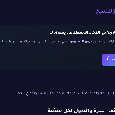
ز للنسخ
ي؟ دع الذكاء الاصطناعي يسوّق له
سابك، فيفحص «
فريق التسويق الذكي
» حضورك الرقمي
ة.
انًا
ل نسخة واحدة، فذلك يمنحك مادة تختار منها وتدمج بينها.
يّف النبرة والطول لكل منصّة