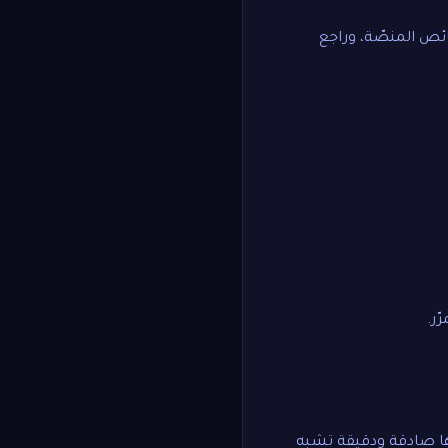
ئص المنصّة، وراجع
ّر.
ا صادقة ودقيقة تشبه