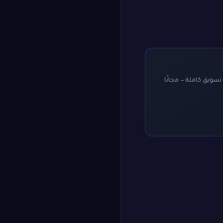
 ويعطيك درجة من ١٠ وخطة تسويق كاملة — مجانًا