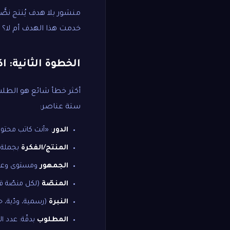
منشور بلا هدف يُنتج نصًّ
خدمت هذا الهدف أم لا؟
الخطوة الثانية: اك
أكثر خطأ شائع هو الطلب 
ستة عناصر:
الدور
: «أنت كاتب محتو
المنتج/الفكرة
بجملة أ
الجمهور
ومستوى وعيه
المنصّة
(لكل منصّة قو
النبرة
(رسمية، ودّية، 
المطلوب
بدقّة: عدد ا