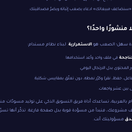
 «سنضاعف مبيعاتك» ادعاء يصعب إثباته ويضرّ مصداقيتك.
 منشورًا واحدًا؟
احدة سهل؛ الصعب هو
الاستمرارية
. لبناء نظام مستدام:
ناجحة
في ملف واحد وأعد استخدامها.
 المحتوى بدل الارتجال اليومي.
اعل، حفظ، نقر) وكرّر نمطه، دون تعلّق بمقاييس شكلية.
ل بين عشر واجهات.
م بالعربية، تساعدك أداة
فريق التسويق الذكي
على توليد مسودّات من
مشروعك، فتبدأ من مسوّدة قوية بدل صفحة فارغة. تذكّر أنها تسرّع ا
صدق
مسؤوليتك أنت.