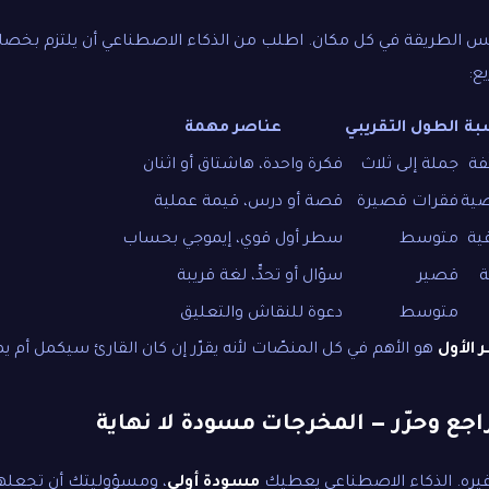
فس الطريقة في كل مكان. اطلب من الذكاء الاصطناعي أن يلتزم بخصا
ع:
سبة
الطول التقريبي
عناصر مهمة
فة
جملة إلى ثلاث
فكرة واحدة، هاشتاق أو اثنان
ية
فقرات قصيرة
قصة أو درس، قيمة عملية
ية
متوسط
سطر أول قوي، إيموجي بحساب
ة
قصير
سؤال أو تحدٍّ، لغة قريبة
متوسط
دعوة للنقاش والتعليق
 الأول
هو الأهم في كل المنصّات لأنه يقرّر إن كان القارئ سيكمل أم يمر
راجع وحرّر — المخرجات مسودة لا نهاية
يره. الذكاء الاصطناعي يعطيك
مسودة أولى
، ومسؤوليتك أن تجعله