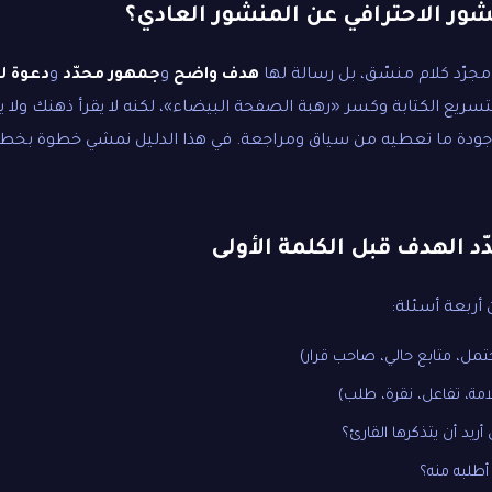
شور الاحترافي عن المنشور العادي؟
جرّد كلام منسّق، بل رسالة لها
هدف واضح
و
جمهور محدّد
و
دعوة ل
تسريع الكتابة وكسر «رهبة الصفحة البيضاء»، لكنه لا يقرأ ذهنك ولا
 جودة ما تعطيه من سياق ومراجعة. في هذا الدليل نمشي خطوة بخط
ّد الهدف قبل الكلمة الأولى
 أربعة أسئلة:
ل، متابع حالي، صاحب قرار)
مة، تفاعل، نقرة، طلب)
 أريد أن يتذكرها القارئ؟
أطلبه منه؟