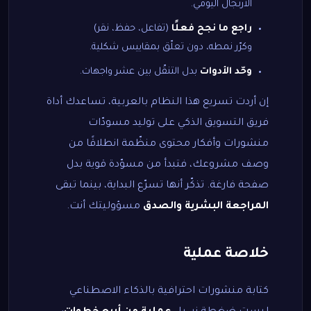
الارتجال اليومي.
راجع ما نجح فعلًا
(تفاعل، حفظ، نقر)
وكرّر نمطه، دون تعلّق بمقاييس شكلية.
وحّد الأدوات
بدل التنقّل بين عشر واجهات.
إن أردت تسريع هذا النظام بالعربية، تساعدك أداة
فريق التسويق الذكي
على توليد مسودّات
منشورات وأفكار محتوى منظّمة انطلاقًا من
وصف مشروعك، فتبدأ من مسوّدة قوية بدل
صفحة فارغة. تذكّر أنها تسرّع البداية، بينما تبقى
المراجعة البشرية والصدق
مسؤوليتك أنت.
خلاصة عملية
كتابة منشورات احترافية بالذكاء الاصطناعي