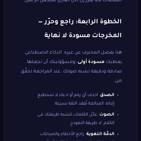
المنصّات لأنه يقرّر إن كان القارئ سيكمل أم يمرّر.
الخطوة الرابعة: راجع وحرّر —
المخرجات مسودة لا نهاية
هنا يفصل المحترف عن غيره. الذكاء الاصطناعي
يعطيك
مسودة أولى
، ومسؤوليتك أن تجعلها
صادقة ودقيقة تشبه صوتك. عند المراجعة تحقّق
من:
الصدق
: احذف أي رقم أو ادعاء لا تستطيع
إثباته. المبالغة تُفقد الثقة بسرعة.
الصوت
: عدّل الكلمات لتشبه طريقتك في
الكلام، لا طريقة النموذج.
الدقّة اللغوية
: راجع الأخطاء والصياغات