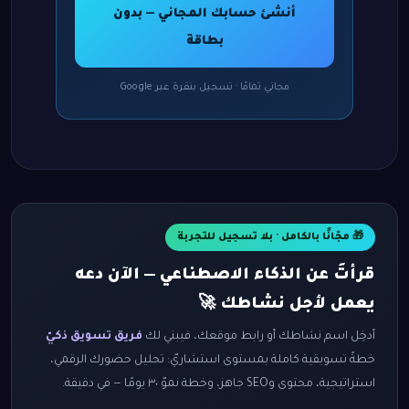
أنشئ حسابك المجاني — بدون
بطاقة
مجاني تمامًا · تسجيل بنقرة عبر Google
🎁 مجّانًا بالكامل · بلا تسجيل للتجربة
قرأتَ عن الذكاء الاصطناعي — الآن دعه
يعمل لأجل نشاطك 🚀
أدخِل اسم نشاطك أو رابط موقعك، فيبني لك
فريق تسويق ذكيّ
خطةً تسويقية كاملة بمستوى استشاريّ: تحليل حضورك الرقمي،
استراتيجية، محتوى وSEO جاهز، وخطة نموّ ٣٠ يومًا — في دقيقة.