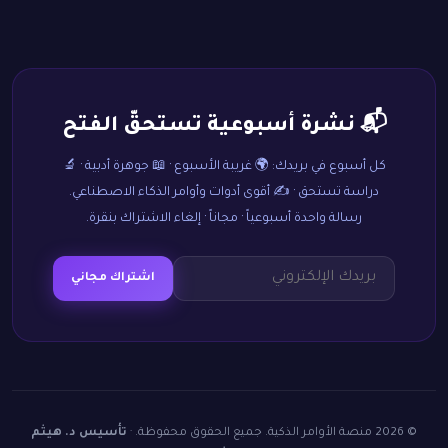
📬 نشرة أسبوعية تستحقّ الفتح
كل أسبوع في بريدك: 🌍 غريبة الأسبوع · 📖 جوهرة أدبية · 🔬
دراسة تستحق · ✍️ أقوى أدوات وأوامر الذكاء الاصطناعي.
رسالة واحدة أسبوعياً · مجاناً · إلغاء الاشتراك بنقرة.
اشتراك مجاني
© 2026 منصة الأوامر الذكية. جميع الحقوق محفوظة. ·
تأسيس د. هيثم