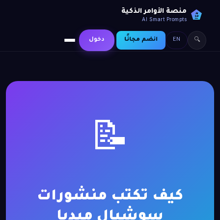
منصة الأوامر الذكية
AI
SP
AI Smart Prompts
EN
انضم مجانًا
دخول
🔍
📝
كيف تكتب منشورات
سوشيال ميديا