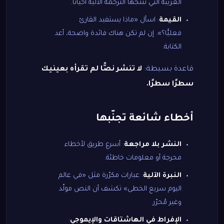
الغريبة التي تنتجها الترجمة الآلية أحيانًا.
القيمة
: اسأل «ماذا يستفيد القارئ
فعليًّا؟». إن لم تكن هناك فائدة واضحة، أعد
الكتابة.
قاعدة بسيطة:
لا تنشر نصًّا لم تقرأه بعينيك
سطرًا سطرًا.
أخطاء شائعة تجنّبها
النشر بلا مراجعة
: أسرع طريق لأخطاء
محرجة أو معلومات خاطئة.
النبرة الآلية
: عبارات مكرّرة مثل «في عالم
اليوم سريع الخطى» تكشف أن النص مولّد
وغير مُحرّر.
الإفراط في الهاشتاقات والإيموجي
: