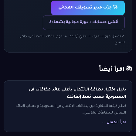
🚀 جرّب مدير تسويقك المجاني
أنشئ حسابك + دورة مجانية بشهادة
✓ نصدُق حين لا نعرف: لا نخترع أرقامك. مدعوم بالذكاء الاصطناعي، جاهز
للنسخ.
📚 اقرأ أيضاً
دليل اختيار بطاقة الائتمان بأعلى عائد مكافآت في
السعودية حسب نمط إنفاقك
تعلم كيفية المقارنة بين بطاقات الائتمان في السعودية وحساب العائد
الصافي للمكافآت بناءً على…
اقرأ المقال ←