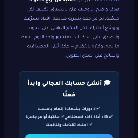
ليست ضغطة زر، بل
عملية من أربع خطوات
:
هدف واضح، برومبت غنيّ بالسياق، تكييف لكل
منصّة، ثم مراجعة بشرية صادقة. الأداة تسرّعك
وتوسّع أفكارك، لكن الحكم النهائي على الجودة
والصدق يبقى بيدك. ابدأ بمنشور واحد اليوم، احفظ
ما نجح، وكرّره بانتظام — هكذا تُبنى المصداقية
والنتائج على المدى الطويل.
🎓 أنشئ حسابك المجاني وابدأ
فعلًا
✅ 5 دورات بشهادة إتمام باسمك
✅ 35+ أداة ذكاء اصطناعي
✅ مكتبة أوامر جاهزة
✅ احفظ تقدّمك ونتائجك