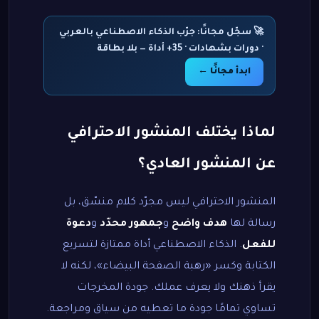
🚀 سجّل مجانًا: جرّب الذكاء الاصطناعي بالعربي
· دورات بشهادات · 35+ أداة — بلا بطاقة
ابدأ مجانًا ←
لماذا يختلف المنشور الاحترافي
عن المنشور العادي؟
المنشور الاحترافي ليس مجرّد كلام منسّق، بل
رسالة لها
هدف واضح
و
جمهور محدّد
و
دعوة
للفعل
. الذكاء الاصطناعي أداة ممتازة لتسريع
الكتابة وكسر «رهبة الصفحة البيضاء»، لكنه لا
يقرأ ذهنك ولا يعرف عملك. جودة المخرجات
تساوي تمامًا جودة ما تعطيه من سياق ومراجعة.