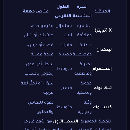
النبرة
الطول
المنصّة
عناصر مهمة
المناسبة
التقريبي
مباشرة
جملة إلى
فكرة واحدة،
X (تويتر)
ومكثّفة
ثلاث
هاشتاق أو اثنان
مهنية
فقرات
قصة أو درس،
لينكدإن
وقصصية
قصيرة
قيمة عملية
بصرية
سطر أول قوي،
إنستغرام
متوسط
وعاطفية
إيموجي بحساب
عفوية
سؤال أو تحدٍّ، لغة
تيك توك
قصير
ومحكية
قريبة
ودّية
دعوة للنقاش
فيسبوك
متوسط
وحوارية
والتعليق
النقطة الجوهرية:
السطر الأول
هو الأهم في كل