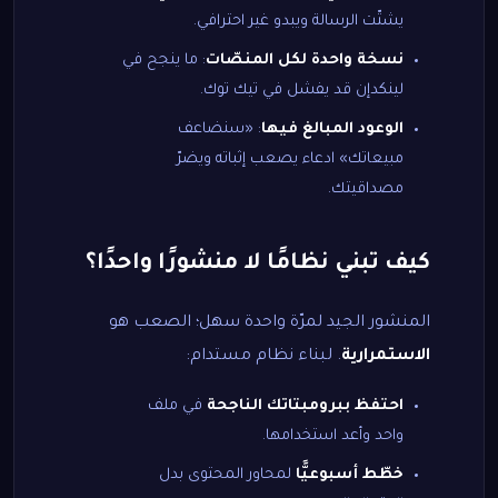
يشتّت الرسالة ويبدو غير احترافي.
نسخة واحدة لكل المنصّات
: ما ينجح في
لينكدإن قد يفشل في تيك توك.
الوعود المبالغ فيها
: «سنضاعف
مبيعاتك» ادعاء يصعب إثباته ويضرّ
مصداقيتك.
كيف تبني نظامًا لا منشورًا واحدًا؟
المنشور الجيد لمرّة واحدة سهل؛ الصعب هو
الاستمرارية
. لبناء نظام مستدام:
احتفظ ببرومبتاتك الناجحة
في ملف
واحد وأعد استخدامها.
خطّط أسبوعيًّا
لمحاور المحتوى بدل