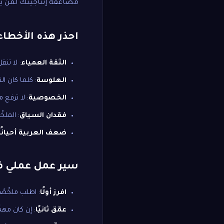
مضاعفة إنتاجيتك
لمن ير
احذر هذه الأخطاء
الثقة العمياء
: لا تن
الهلوسة
: كلما كان ا
الخصوصية
: لا ترفع
فقدان السياق
: الملخ
ضعف العربية أحيانًا
سير عمل عملي 
افرز أولًا
: اطلب ملخّصًا من 5 نقاط لتقرّر هل يس
عمّق ثانيًا
: إن كان مهم