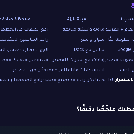
نسب لـ
ميزة بارزة
ملاحظة صادقة
عام + العربية
مرونة وأسئلة متابِعة
رفع الملفات في الخطط 
لطويلة جدًّا
سياق واسع
راجع التفاصيل الحسّاس
G
تكامل مع Docs
الجودة تتفاوت حسب ال
مجموعة مصادر
إجابات مع إشارات للمصدر
مبنية على ملفاتك فقط
الويب
استشهادات قابلة للمراجعة
تحقّق من المصادر
باستمرار
، لذا تجنّبنا ذكر أرقام قد تصبح قديمة؛ راجع الصفحة الرسمية
طيك ملخّصًا دقيقًا؟