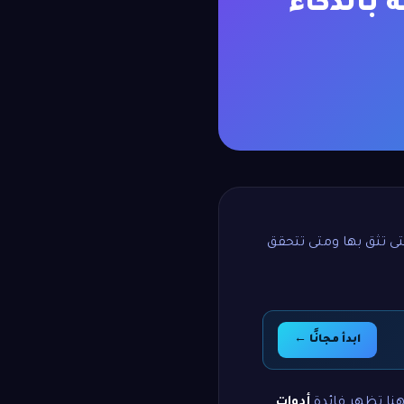
 بالذكاء
تى تثق بها ومتى تتحقق
ابدأ مجانًا ←
 هنا تظهر فائدة
أدوات