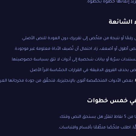
يد إتقانها خطوة بخطوة.
 الشائعة
قل رقمًا أو نتيجة من ملخّص إلى تقريرك دون العودة للنص الأصلي.
لنص أطول أو أضعف، زاد احتمال أن تُضيف الأداة معلومة غير موجودة.
 مستندات سرّية أو بيانات شخصية إلى أدوات لا تثق بسياسة خصوصيتها.
ّص يحذف الفروق الدقيقة؛ في القرارات الحسّاسة اقرأ الأصل.
: بعض الأدوات المتخصّصة أقوى بالإنجليزية، فتحقّق من جودة مخرجاتها العرب
في خمس خطوات
تحق النص وقتك.
ًّا، اطلب ملخّصًا منظّمًا بأقسام واقتباسات.