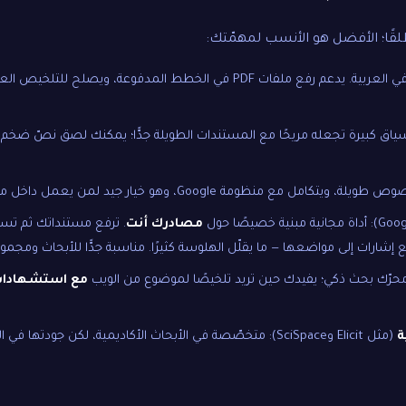
قًا؛ الأفضل هو الأنسب لمهمّتك:
: مرن وقوي في العربية. يدعم رفع ملفات PDF في الخطط المدفوعة، ويصلح ل
ة سياق كبيرة تجعله مريحًا مع المستندات الطويلة جدًّا؛ يمكنك لصق نصّ ض
كامل مع منظومة Google، وهو خيار جيد لمن يعمل داخل مستندات جوجل.
مصادرك أنت
. ترفع مستنداتك ثم تسأل
 إشارات إلى مواضعها — ما يقلّل الهلوسة كثيرًا. مناسبة جدًّا للأبحاث ومجمو
 محرّك بحث ذكي؛ يفيدك حين تريد تلخيصًا لموضوع من الويب
مع استشهادا
ة
(مثل Elicit وSciSpace): متخصّصة في الأبحاث الأكاديمية، لكن جودتها في 