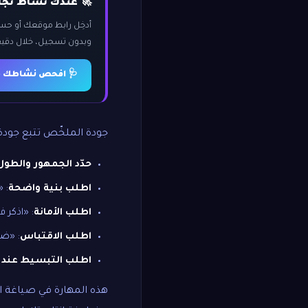
🚀 عندك نشاط تجار
أدخِل رابط موقعك أو ح
وبدون تسجيل، خلال دقيق
🩺 افحص نشاطك مج
جودة الملخّص تتبع جودة 
حدّد الجمهور والطول
اطلب بنية واضحة
: «
اطلب الأمانة
: «اذكر 
اطلب الاقتباس
: «ضع
اطلب التبسيط عند ا
هذه المهارة في صياغة ا