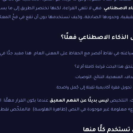
ء الاصطناعي
: فهي لا تلغي القراءة، لكنها تختصر الطريق إلى ما ي
حقيقية، وحدودها الصادقة، وكيف تستخدمها دون أن تقع في فخّ المع
الذكاء الاصطناعي فعلًا؟
صياغته في نقاط أقصر مع الحفاظ على المعنى العام. هذا مفيد جدًّا في:
حق هذا البحث قراءة كاملة أم لا؟
هداف، المنهجية، النتائج، التوصيات.
 تحويل فقرة أكاديمية ثقيلة إلى جُمل واضحة.
ك: التلخيص
ليس بديلًا عن الفهم العميق
عندما يكون القرار مهمًّا. 
رع» معلومة غير موجودة في النص (ظاهرة الهلوسة). فالملخّص نقطة بد
 تستخدم كلًّا منها