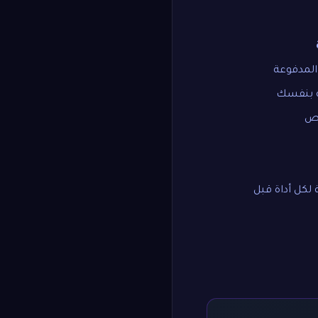
المدفوعة
ة بنفسك
نص
 لكل أداة قبل