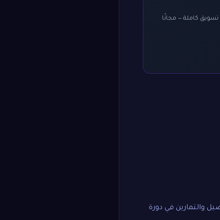
 ويعطيك درجة من ١٠ وخطة تسويق كاملة — مجانًا
صيل والتمارين في
دورة