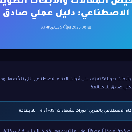
يص المقالات والأبحاث الطويلة
الاصطناعي: دليل عملي صادق
📅 08 Jul 2026
⏱ 5 دقائق
👁 83
أبحاث طويلة؟ تعرّف على أدوات الذكاء الاصطناعي التي تلخّصها، وم
ي صادق بلا مبالغة.
اصطناعي بالعربي · دورات بشهادات · 35+ أداة — بلا بطاقة
ثين صفحة أو مقالًا مطوّلًا، وكل ما تريده هو الفكرة الأساسية في دقائق.