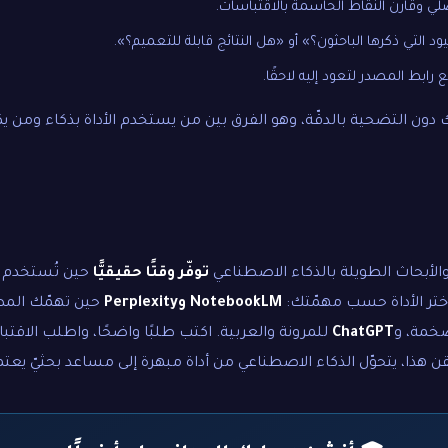
لي وقارن النقاط الحاسمة بالاقتباسات.
قيود التي ذكرها الباحثون؟» أو «هل النتائج قابلة للتعميم؟».
رابط المصدر لتعود إليه لاحقًا.
دون التضحية بالدقّة، وهو الفرق بين من يستخدم الأداة بذكاء ومن ي
الأبحاث الطويلة بالذكاء الاصطناعي
توفّر وقتًا حقيقيًّا
حين تُستخدم كأ
ختر الأداة حسب مهمّتك:
NotebookLM وPerplexity
حين تهمّك المص
خمة، و
ChatGPT
للمرونة والعربية. اكتب طلبًا واضحًا، واطلب الاقتبا
ن هذا، يتحوّل الذكاء الاصطناعي من أداة مبهرة إلى مساعد بحثيّ يعتمد