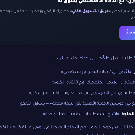
ي؟ دع الذكاء الاصطناعي يسوّق له
سابك، فيفحص «
فريق التسويق الذكي
» حضورك الرقمي
ة.
انًا
طلبك. بدل «لخّص لي هذا»، حدّد ما تريد:
: «لخّص في 7 نقاط لمدير غير متخصّص».
استخرج: الهدف، المنهجية، أهم 3 نتائج، القيود».
فقط ما ورد في النص، وإن لم تجد معلومة فاكتب: غير مذكور».
 بين قوسين الجملة الأصلية لكل نتيجة مهمّة» — يسهّل التحقّق.
لحاجة
: «اشرح المصطلحات الصعبة بجملة واحدة».
لطلبات هي جوهر العمل مع الذكاء الاصطناعي، وهي ما نغطّيه بالتف