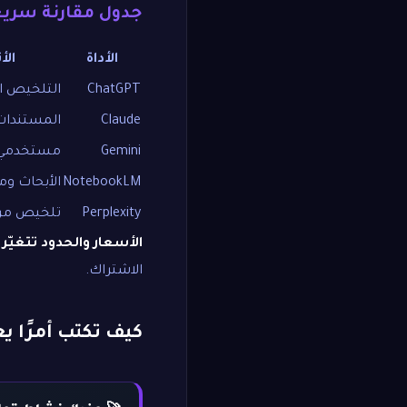
جدول مقارنة سريع
الأداة
الأ
ChatGPT
التلخيص ال
Claude
المستندات ا
Gemini
مستخدمي oogle
NotebookLM
الأبحاث و
Perplexity
تلخيص من 
الأسعار والحدود تتغيّر 
الاشتراك.
كيف تكتب أمرًا يع