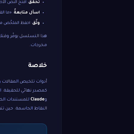
تحقّق
: افتح النص الأص
اسأل متابعةً
: «ما ال
وثّق
: احفظ الملخّص مع 
هذا التسلسل يوفّر وقتك 
مخرجات.
خلاصة
أدوات تلخيص المقالات و
كمصدر نهائي للحقيقة. ا
و
Claude
للمستندات الض
النقاط الحاسمة. حين تتق