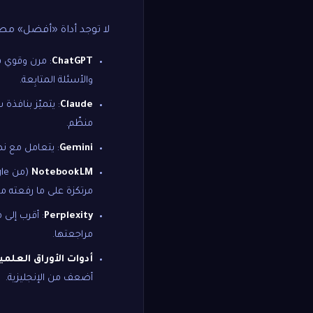
لا توجد أداة «أفضل» مطل
ChatGPT
والأسئلة المتابِعة.
Claude
: يتميّز بنافذ
منظّم.
Gemini
: يتعامل مع نصوص طويلة، ويت
NotebookLM
(من Google): أداة مجانية مبنية خصيصًا حول
مرتكزة على ما رفعته مع
Perplexity
: أقرب إلى
مراجعتها.
أدوات الأوراق العلمي
أضعف من الإنجليزية.