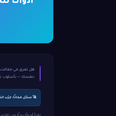
أدوات تلخ
هل تغرق في مقالات و
بنفسك — بأسلوب عمل
🚀 سجّل مجانًا: جرّب الذكاء ال
تقرأ أحيانًا بحثًا من ثلا