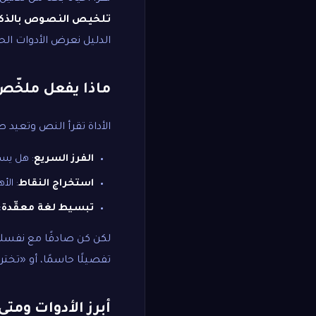
تلخيص النصوص بالذكا
الدليل نعرض الأدوات ال
ماذا يفعل ملخّص 
الأداة تقرأ النص وتعيد 
الفرز السريع
: هل يست
استخراج النقاط
: الأ
تبسيط لغة معقّدة
:
لكن كن صادقًا مع نفس
تفصيلًا حاسمًا، أو «تخت
أبرز الأدوات ومتى