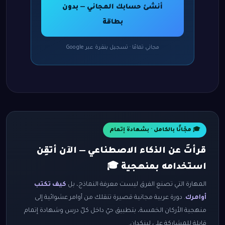
أنشئ حسابك المجاني — بدون
بطاقة
مجاني تمامًا · تسجيل بنقرة عبر Google
🎓 مجّانًا بالكامل · بشهادة إتمام
قرأتَ عن الذكاء الاصطناعي — الآن أتقِن
استخدامه بمنهجية 🎓
المهارة التي تصنع الفرق ليست معرفة النماذج، بل
كيف تكتب
أوامرك
. دورة عربية مجانية قصيرة تنقلك من أوامر عشوائية إلى
منهجية الأركان الخمسة، بتطبيق حيّ داخل كلّ درس وشهادة إتمام
قابلة للمشاركة على لينكدإن.