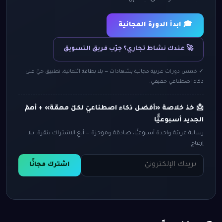
🎓 ابدأ الدورة المجانية
🚀 عندك نشاط تجاري؟ جرّب فريق التسويق
✓ خمس دورات عربية مجانية بشهادات — بلا بطاقة ائتمانية، تطبيق حيّ على
ذكاء اصطناعي حقيقي.
📩 خذ خلاصة «أفضل ذكاء اصطناعيّ لكلّ مهمّة» + أهمّ
الجديد أسبوعيًّا
رسالة عربيّة واحدة أسبوعيًّا، صادقة وموجزة — ألغِ الاشتراك بنقرة. بلا
إزعاج.
اشترك مجانًا