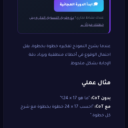
🎓 ابدأ الدورة المجانية
عندك نشاط تجاري؟
دع «فريق التسويق الذكي» يبني
خطتك مجانًا ←
عندما يشرح النموذج تفكيره خطوة بخطوة، يقل
احتمال الوقوع في أخطاء منطقية ويزداد دقة
الإجابة بشكل ملحوظ.
مثال عملي
بدون CoT:
"ما هو 17 × 24؟"
مع CoT:
"احسب 17 × 24 خطوة بخطوة مع شرح
كل خطوة."