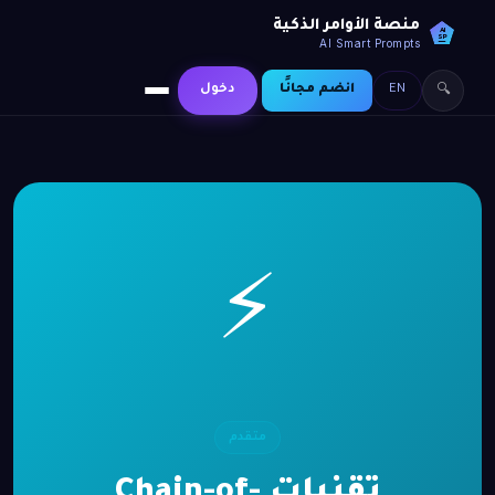
منصة الأوامر الذكية
AI
SP
AI Smart Prompts
EN
انضم مجانًا
دخول
🔍
⚡
متقدم
تقنيات Chain-of-