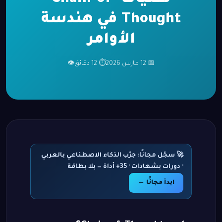
Thought في هندسة
الأوامر
📅 12 مارس 2026
⏱ 12 دقائق
👁
🚀 سجّل مجانًا: جرّب الذكاء الاصطناعي بالعربي
· دورات بشهادات · 35+ أداة — بلا بطاقة
ابدأ مجانًا ←