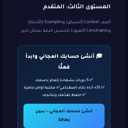
المستوى الثالث: المتقدم
أضف Context (السياق) وExamples (الأمثلة)
وConstraints (القيود) لتحسين الدقة بشكل كبير.
🎓 أنشئ حسابك المجاني وابدأ
فعلًا
✅ 5 دورات بشهادة إتمام باسمك
✅ 35+ أداة ذكاء اصطناعي
✅ مكتبة أوامر جاهزة
✅ احفظ تقدّمك ونتائجك
أنشئ حسابك المجاني — بدون
بطاقة