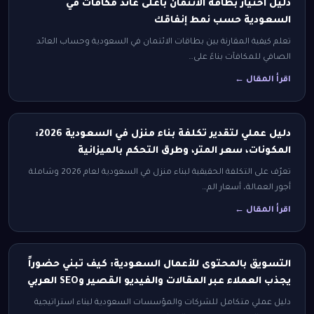
دليل اختيار بطاقة الائتمان بأعلى عائد مكافآت في
السعودية حسب نمط إنفاقك
تعلم كيفية المقارنة بين بطاقات الائتمان في السعودية وحساب العائد
الصافي للمكافآت بناءً على…
اقرأ المقال ←
دليل عملي لتقدير تكلفة بناء منزل في السعودية 2026:
المكونات، سعر المتر، وطرق التحكم بالميزانية
تعرّف على التكلفة الحقيقية لبناء منزل في السعودية لعام 2026 وشاملة
أجور العمالة، أسعار الم…
اقرأ المقال ←
التسويق بالمحتوى للأعمال السعودية: كيف تبني حضوراً
يجذب العملاء عبر المقالات والفيديو القصير وSEO العربي
دليل عملي متكامل للشركات والمؤسسات السعودية لبناء استراتيجية