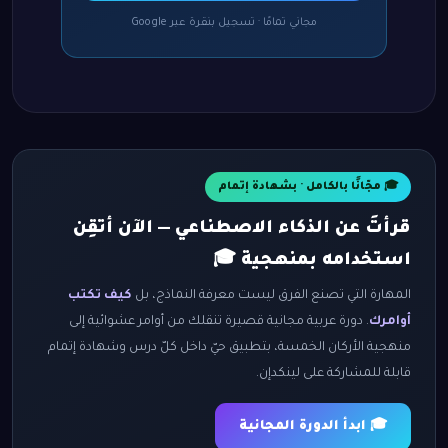
مجاني تمامًا · تسجيل بنقرة عبر Google
🎓 مجّانًا بالكامل · بشهادة إتمام
قرأتَ عن الذكاء الاصطناعي — الآن أتقِن
استخدامه بمنهجية 🎓
المهارة التي تصنع الفرق ليست معرفة النماذج، بل
كيف تكتب
أوامرك
. دورة عربية مجانية قصيرة تنقلك من أوامر عشوائية إلى
منهجية الأركان الخمسة، بتطبيق حيّ داخل كلّ درس وشهادة إتمام
قابلة للمشاركة على لينكدإن.
🎓 ابدأ الدورة المجانية