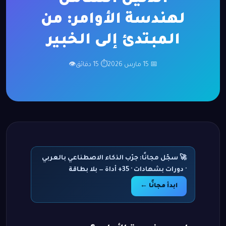
لهندسة الأوامر: من
المبتدئ إلى الخبير
📅 15 مارس 2026
⏱ 15 دقائق
👁
🚀 سجّل مجانًا: جرّب الذكاء الاصطناعي بالعربي
· دورات بشهادات · 35+ أداة — بلا بطاقة
ابدأ مجانًا ←