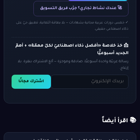
🚀 عندك نشاط تجاري؟ جرّب فريق التسويق
✓ خمس دورات عربية مجانية بشهادات — بلا بطاقة ائتمانية، تطبيق حيّ على
ذكاء اصطناعي حقيقي.
📩 خذ خلاصة «أفضل ذكاء اصطناعيّ لكلّ مهمّة» + أهمّ
الجديد أسبوعيًّا
رسالة عربيّة واحدة أسبوعيًّا، صادقة وموجزة — ألغِ الاشتراك بنقرة. بلا
إزعاج.
اشترك مجانًا
📚 اقرأ أيضاً