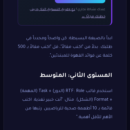
عندك نشاط تجاري؟
دع «فريق التسويق الذكي» يبني
خطتك مجانًا ←
ابدأ بالصيغة البسيطة: كن واضحاً ومحدداً في
طلبك. بدلاً من "اكتب مقالاً"، قل "اكتب مقالاً بـ 500
كلمة عن فوائد القهوة للمبتدئين".
المستوى الثاني: المتوسط
استخدم قالب RTF: Role (الدور) + Task (المهمة)
+ Format (الشكل). مثال: "أنت خبير تغذية. اكتب
قائمة بـ 10 أطعمة صحية للرياضيين. رتبها من
الأهم للأقل أهمية."