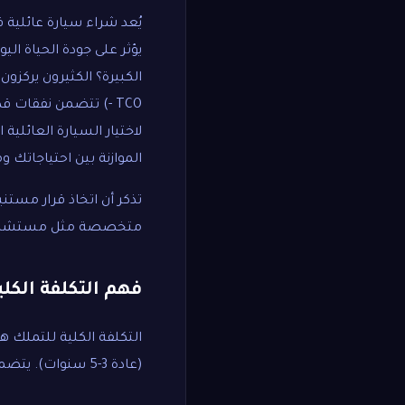
يُعد شراء سيارة عائلية ق
يؤثر على جودة الحياة ال
- TCO) تتضمن نفقا
لاختيار السيارة العائلي
الموازنة بين احتياجاتك 
تذكر أن اتخاذ قرار مستني
متخصصة مثل
مستشار 
فهم التكلفة الكلية للتملك (TCO):
التكلفة الكلية للتملك ه
(عادة 3-5 سنوات). يتضمن ذلك عناصر أساسية لا يلتفت إليها الكثيرون عند الشراء: