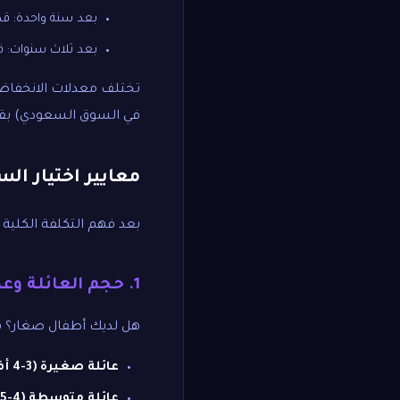
بعد سنة واحدة: قد تنخفض قيمتها
بعد ثلاث سنوات: قد تنخفض قيمتها إلى 
تختلف معدلات الانخفاض 
في السوق السعودي) بق
معايير اختيار ال
بعد فهم التكلفة الكلية 
1. حجم العائلة وعدد المقاعد
هل لديك أطفال صغار؟ ه
عائلة صغيرة (3-4 أفراد):
عائلة متوسطة (4-5 أفراد):