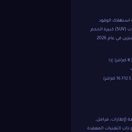
ة استهلاك الوقود
للسيارة وسعر الوقود وحجم استخدامك. على سبيل المثال، سيارة رياضية متعددة الاستخدامات (SUV) كبيرة الحجم
تستهلك وقودًا أكثر بكثير من سيارة سيدان متوسطة الحجم. دعنا نفترض متوسط سعر لتر البنزين في عام 2026
قد تستهلك 12-15 لترًا لكل 100 كيلومتر (أي حوالي 6.7-8.3 كم/لتر). إذا
قد تستهلك 6-8 لترات لكل 100 كيلومتر (أي حوالي 12.5-16.7 كم/لتر).
عة (إطارات، فرامل،
و ذات التقنيات المعقدة