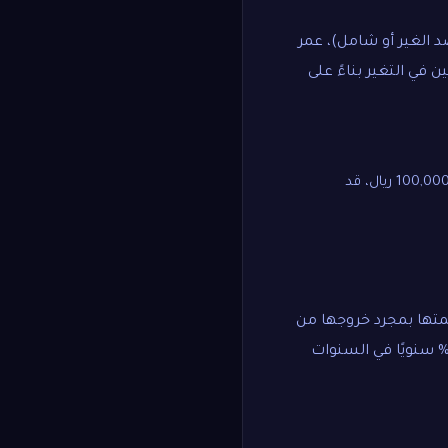
د الغير أو شامل)، عمر
أن تستمر أسعار التأمين في التغير بناءً على
عادة ما يكون نسبة مئوية من قيمة السيارة (3-5% في المتوسط). لسيارة بقيمة 100,000 ريال، قد
 قيمتها بمجرد خروجها من
وكالة. يبلغ متوسط انخفاض القيمة للسيارة الجديدة حوالي 15-20% في السنة الأولى، ثم 8-12% سنويًا في السنوات