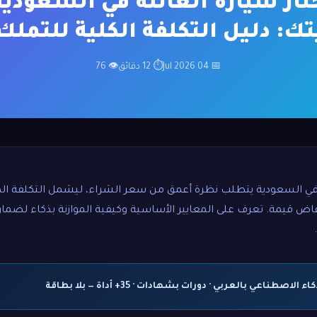
تار سيارة العائلة في السعودي
ك: دليل التكلفة الكلية للتملك 026
📅 04 Jul 2026
⏱ 12 دقائق
👁 76
ة في السعودية يتطلب نظرة أعمق من سعر الشراء، ليشمل التكلفة ال
اض قيمة. تعرف على المعايير الأساسية وكيفية الموازنة بذكاء لضم
اصطناعي بالعربي · دورات بشهادات · 35+ أداة — بلا بطاقة