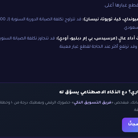
قطع غيارها أغلى.
نداي، كيا، تويوتا، نيسان):
أداء عالٍ (مرسيدس، بي إم دبليو، أودي):
د ترتفع أكثر عند الحاجة لقطع غيار معينة.
ي؟ دع الذكاء الاصطناعي يسوّق له
سابك، فيفحص «
فريق التسويق الذكي
» حضورك الرقمي
ة.
انًا