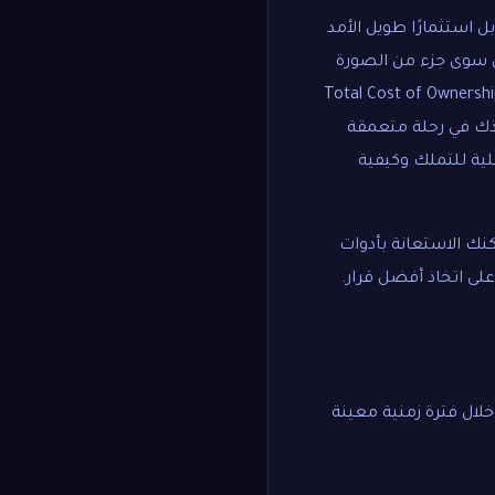
ل استثمارًا طويل الأمد
يس سوى جزء من الصورة
رة؟ الكثيرون يركزون على السعر المبدئي للسيارة وينسون أن هناك "تكلفة كلية للتملك" (Total Cost of Ownership
خذك في رحلة متعمقة
كلية للتملك وكيفية
كنك الاستعانة بأدوات
 اتخاذ أفضل قرار.
لال فترة زمنية معينة