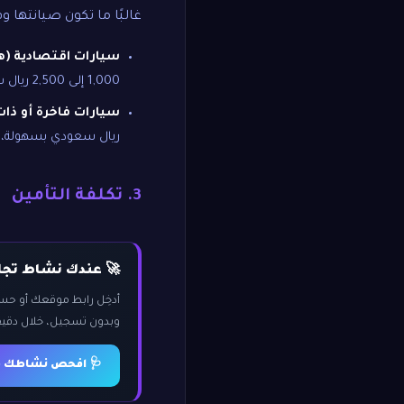
غالبًا ما تكون صيانتها و
سيارات اقتصادية (هيو
1,000 إلى 2,500 ريال سعودي.
سيارات فاخرة أو ذات 
ريال سعودي بسهولة، وق
3. تكلفة التأمين
🚀 عندك نشاط تجار
أدخِل رابط موقعك أو ح
وبدون تسجيل، خلال دقيق
🩺 افحص نشاطك مج