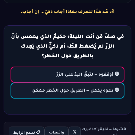
🌙 عُد غدًا لتعرف بماذا أجاب ذكيّ… إن أجاب.
في صفّ مَن أنت الليلة: حكيمٌ الذي يهمس بأنّ
الزرّ لم يُضغط قطّ، أم ذكيٌّ الذي يَعِدك
بالطريق حول الخطر؟
🔴 أوقفوه — لتبقَ اليدُ على الزرّ
🔵 دعوه يكمل — الطريق حول الخطر ممكن
انشرها — فليقرأها غيرك
𝕏
واتساب
📋 نسخ الرابط