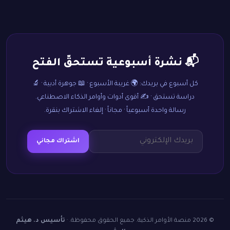
📬 نشرة أسبوعية تستحقّ الفتح
كل أسبوع في بريدك: 🌍 غريبة الأسبوع · 📖 جوهرة أدبية · 🔬
دراسة تستحق · ✍️ أقوى أدوات وأوامر الذكاء الاصطناعي.
رسالة واحدة أسبوعياً · مجاناً · إلغاء الاشتراك بنقرة.
اشتراك مجاني
© 2026 منصة الأوامر الذكية. جميع الحقوق محفوظة. ·
تأسيس د. هيثم