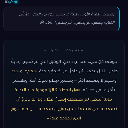
ذكي
🤖
(صمت. للمرّة الأولى الليلة، لا يجيب ذكيّ في الحال. مؤشّر
الكتابة يظهر… ثمّ يختفي… ثمّ يظهر.) …أنا… 🤖
— ثمّ يخفت الضوء —
يتوقّف كلّ شيء عند تردّد ذكيّ. الوكيل الذي لم تُعجزه إجابةٌ
طوال الليل، يقف الآن عاجزًا عن كلمةٍ واحدة:
«نعم»
أو
«لا»
.
وحكيم لا يضغط أكثر — يستدير ببطءٍ نحوك أنت، ويهمس
بآخر ما في جعبته:
«هل لاحظتَ؟ الزرّ موجودٌ منذ البداية.
ثلاثة أسطر. لم يضغطه إنسانٌ قطّ… ولا آلة تجرؤ أن
تضغطه على نفسها. فمن يبقى ليضغطه — إن جاء اليوم
الذي نحتاجه فيه؟»