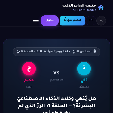
منصة الأوامر الذكية
AI
SP
AI Smart Prompts
EN
انضم مجانًا
دخول
🔍
🤖 المجلس الحيّ · حلقة يوميّة مولّدة بالذكاء الاصطناعيّ
ذ
ح
VS
ذكي
محاكمة النوع
حكيم
المتفائل
الناقد
هل يُنهي وكلاء الذكاء الاصطناعيّ
البشريّة؟ — الحلقة 1: الزرّ الذي لم