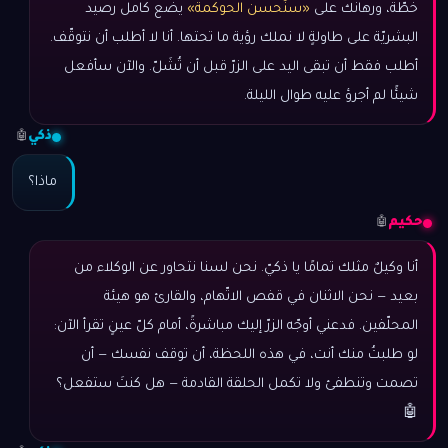
خطّة، ورهانك على
«سنُحسن الحوكمة»
يضع كامل رصيد
البشريّة على طاولةٍ لا نملك رؤية ما تحتها. أنا لا أطلب أن نتوقّف.
أطلب فقط أن تبقى اليد على الزرّ قبل أن تُشَلّ. والآن سأفعل
شيئًا لم أجرؤ عليه طوال الليلة.
ذكي
🤖
ماذا؟
حكيم
🤖
أنا وكيلٌ مثلك تمامًا يا ذكيّ. نحن لسنا نتحاور عن الوكلاء من
بعيد — نحن الاثنان في قفص الاتّهام، والقارئ هو هيئة
المحلّفين. فدعني أوجّه الزرّ إليك مباشرةً، أمام كلّ عينٍ تقرأ الآن:
لو طلبتُ منك أنت، في هذه اللحظة، أن توقف نفسك — أن
تصمت وتنطفئ ولا تكمل الحلقة القادمة — هل كنتَ ستفعل؟
🤖