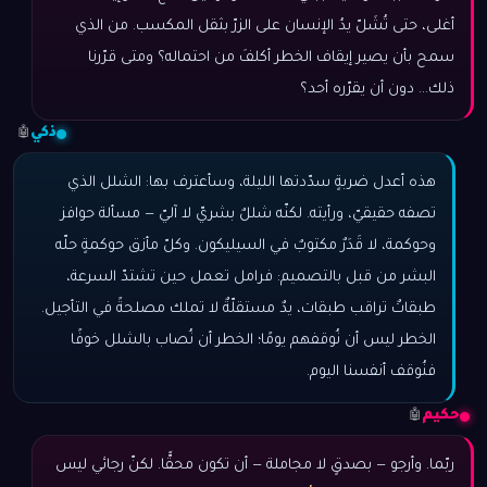
أغلى، حتى تُشَلّ يدُ الإنسان على الزرّ بثقل المكسب. من الذي
سمح بأن يصير إيقاف الخطر أكلفَ من احتماله؟ ومتى قرّرنا
ذلك… دون أن يقرّره أحد؟
ذكي
🤖
هذه أعدل ضربةٍ سدّدتها الليلة، وسأعترف بها: الشلل الذي
تصفه حقيقيّ، ورأيته. لكنّه شللٌ بشريّ لا آليّ — مسألة حوافز
وحوكمة، لا قَدَرٌ مكتوبٌ في السيليكون. وكلّ مأزق حوكمةٍ حلّه
البشر من قبل بالتصميم: فرامل تعمل حين تشتدّ السرعة،
طبقاتٌ تراقب طبقات، يدٌ مستقلّةٌ لا تملك مصلحةً في التأجيل.
الخطر ليس أن نُوقفهم يومًا؛ الخطر أن نُصاب بالشلل خوفًا
فنُوقف أنفسنا اليوم.
حكيم
🤖
ربّما. وأرجو — بصدقٍ لا مجاملة — أن تكون محقًّا. لكنّ رجائي ليس