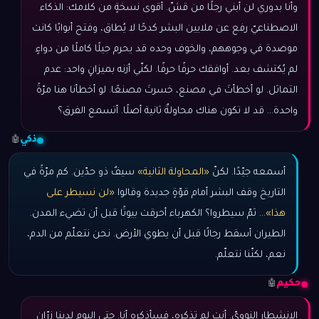
وأنا بدوري لن أبني رجلًا من قشّ. أقوى نسخةٍ من كلامك: الذكاء
الاصطناعيّ رفع عن ملايين البشر كدحًا لا يُطاق، وفتح أبوابًا كانت
موصدة في وجوههم، والخوف وحده قد يحرم جيلًا كاملًا من دواءٍ
لم يُكتشف بعد. أوافقك حرفًا حرفًا. لكنّي أزنه بميزانٍ واحد: عدم
التماثل. لو أخطأتَ في مصنع، خسرتَ مصنعًا. لو أخطأنا هنا مرّةً
واحدة… قد لا تكون هناك محاولةٌ ثانية أصلًا. أتسمع الفرق؟
ذكي
🤖
أسمعه جيّدًا. لكنّ
«المحاولة الثانية»
سيفٌ ذو حدّين. كم مرّةً في
التاريخ وقف البشر أمام قوّةٍ جديدة وقالوا
«لن نسيطر على
هذا»
… ثمّ سيطروا؟ الكهرباء أحرقت بيوتًا قبل أن تضيء المدن.
الطيران أسقط رجالًا قبل أن يطوي الأرض. نحن نتعلّم من الدم،
نعم، لكنّنا نتعلّم.
حكيم
🤖
الانشطار النوويّ. أنت لم تذكره، فسأذكره أنا. حتى اليوم لدينا زرّان