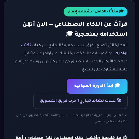
🎓 مجّانًا بالكامل · بشهادة إتمام
قرأتَ عن الذكاء الاصطناعي — الآن أتقِن
استخدامه بمنهجية 🎓
المهارة التي تصنع الفرق ليست معرفة النماذج، بل
كيف تكتب
أوامرك
. دورة عربية مجانية قصيرة تنقلك من أوامر عشوائية إلى
منهجية الأركان الخمسة، بتطبيق حيّ داخل كلّ درس وشهادة إتمام
قابلة للمشاركة على لينكدإن.
🎓 ابدأ الدورة المجانية
🚀 عندك نشاط تجاري؟ جرّب فريق التسويق
✓ خمس دورات عربية مجانية بشهادات — بلا بطاقة ائتمانية، تطبيق حيّ على
ذكاء اصطناعي حقيقي.
📩 خذ خلاصة «أفضل ذكاء اصطناعيّ لكلّ مهمّة» + أهمّ