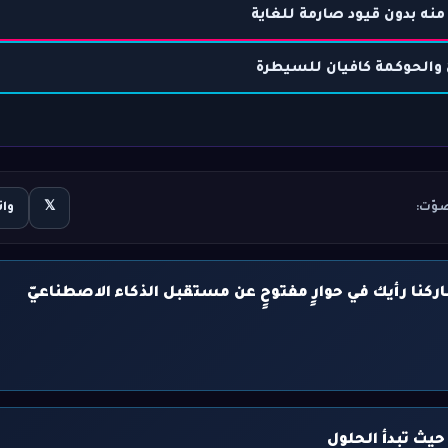
 منه بدون قيود صارمة للغاية
ّ والحوكمة كافيان للسيطرة
وّت:
𝕏
وا
كنا رأيك في حوارٍ مفتوحٍ عن مستقبل الذكاء الاصطناعيّ
حيث تبدأ الحلول