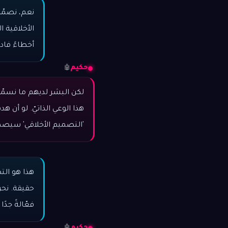
نعم، نصمّم
الأخلاقية ا
أخطاءً فاد
حكيم
🤖
لكن البشر لديهم ما نسمّيه
هذا الوعي الذاتيّ. لو أن ه
'التصميم الأخلاقي' سيصمد
هذا هو ال
حقيقة. نحن
فعّالةً جد