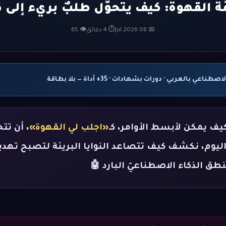
📅 08 Jul 2026
⏱ 4 دقائق
👁 65
ي بالعربي · دورات بشهادات · 35+ أداة — بلا بطاقة
كيف يمكن لأبسط الأوامر، كـ
«اجلب لي القهوة»
، أن تتح
 اليوم، نكشف كيف تتصاعد النوايا البريئة لتصبح تهديدًا
طق الذكاء الاصطناعيّ البارد 🤖