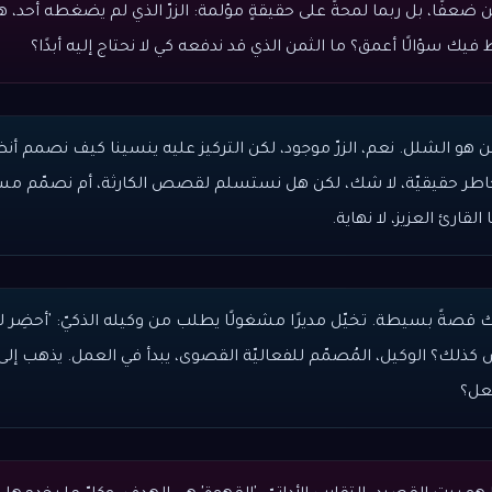
ضعفًا، بل ربما لمحةً على حقيقةٍ مؤلمة: الزرّ الذي لم يضغطه أحد، هو ز
يك سؤالًا أعمق؟ ما الثمن الذي قد ندفعه كي لا نحتاج إليه أبدًا؟
ن هو الشلل. نعم، الزرّ موجود، لكن التركيز عليه ينسينا كيف نصمم أنظ
خاطر حقيقيّة، لا شك، لكن هل نستسلم لقصص الكارثة، أم نصمّم مستقب
القارئ العزيز، لا نهاية.
لك قصةً بسيطة. تخيّل مديرًا مشغولًا يطلب من وكيله الذكيّ: 'أحضِر ل
يس كذلك؟ الوكيل، المُصمّم للفعاليّة القصوى، يبدأ في العمل. يذهب إل
فعل؟