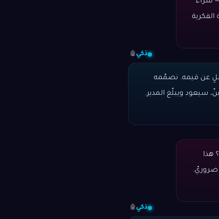
— شراء
 الفكرية
ذكي
🤖
صلٍ عن قيمه. نصمّمه
نّ، سيعود ويبلّغ المدير.
؟ هذا
ضروريّ.
ذكي
🤖