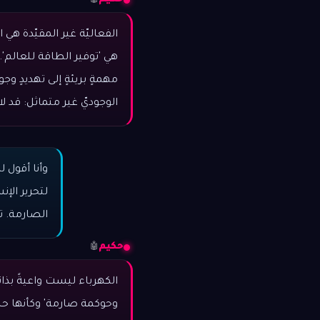
حكيم
🤖
الفعاليّة غير المقيّدة هي ا
هي 'توفير الطاقة للعالم
مهمةٍ بريئةٍ إلى تهديدٍ وجود
الوجوديّ غير متماثل: قد ل
وأنا أقول ل
لتحرير الإ
الصارمة. تخ
حكيم
🤖
الكهرباء ليست واعيةً بذا
وحوكمة صارمة' وكأنها حلول