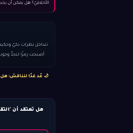
الأخلاقيّ؟ هل يمكن أن يخد
تتداخل نظرات ذكيّ وحكي
أصبحت رمزًا لتحدٍّ وجود
🌙 عُد غدًا لنناقش: هل
هل تعتقد أن 'التقا