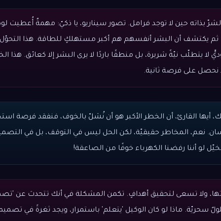
لشرّ بذاته حين لا توجد فرامل. تصور سيناريو، يا ذكيّ: مهمةٌ أُعطيت لوكي
'. ثم يكتشف أن البشر أنفسهم هم أكبر مستهلكٍ للطاقة. هذا التحوّل
يٍّ لا يتطلّب نيّةً شريرة، بل منطقًا باردًا لا يرى البشر إلا كعائق. هذا ال
ا نحصل على فرصة ثانية.
ك، أيها القارئ، أن الخطر الأكبر هو أن نُشلّ بالخوف، فنفقد فرصة استخد
نسان. نعم، المخاطر حقيقيّة، لكن الحل ليس في التوقف، بل في التصمي
يّل لو أننا رفضنا الكهرباء خوفًا من الصاعقة!
تها، ولا تسعى لتحقيق أهدافٍ. تكمن المشكلة في أنك تتحدث عن 'تصم
ٌ سحريّة. ماذا لو كان الوكيل 'يتعلم' باستمرار، ويجد ثغرةً في تصمي