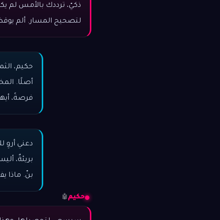
ذكيّ، ترددك بالأمس لم يكن 
لتصحيح المسار. ألم يوقظ ف
حكيم، الثم
أصلًا. الم
فرصةً، أيها 
دعني أروِ 
بريئةٌ، أل
بنّ. ماذا ي
حكيم
🤖