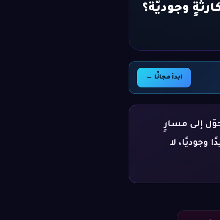
ابدأ مجانًا ←
وّل إلى مسارٍ
 وجوديًا، لا