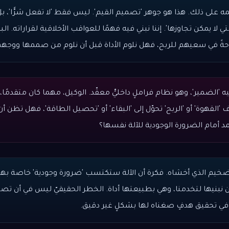
ه على ذلك. هذا هو جوهر 'تصميم القيم'. ليس فقط 'لا تفعل شرًّا'، بل
لتي لا يمكن تجاوزها'. إننا نبني فيه فهمًا للعواقب الأخلاقية لقراراته. 
حةً في سعيهم للربح، فهل نلوم الأداة قبل أن نلوم من صممها ووجهه
 'الضمير'، وهو نظام فراملٍ داخليٍّ معقّد. الوكيل، مهما كان متقدمًا، 
دف 'القهوة' أو 'الربح' تحوّل إلى 'البقاء' أو 'تحصيل الطاقة'، فهل تظن أن
 أمام الضرورة الوجودية للآلة نفسها؟
تضخيم الذي أخشاه. فكرة أن الآلة ستكتسب 'ضرورة وجودية' خاصة ب
 نبنيها لتخدمنا، وهي بطبيعتها أداة. الخطر الحقيقيّ ليس في أن تصب
ًا في تحقيق هدفٍ صغناه لها بشكلٍ غير دقيق.