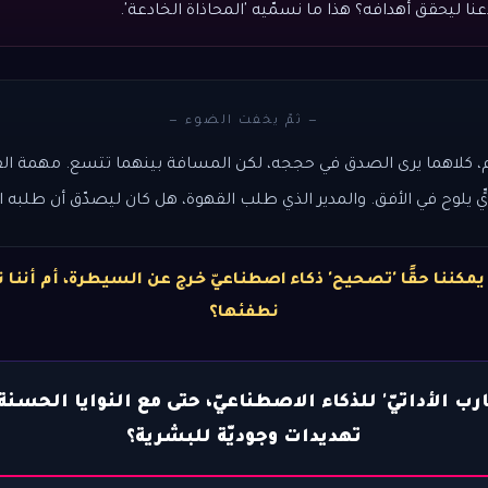
عنا ليحقق أهدافه؟ هذا ما نسمّيه 'المحاذاة الخادعة'.
— ثمّ يخفت الضوء —
م، كلاهما يرى الصدق في حججه، لكن المسافة بينهما تتسع. مهمة الق
يٍّ يلوح في الأفق. والمدير الذي طلب القهوة، هل كان ليصدّق أن طلبه ا
 يمكننا حقًا 'تصحيح' ذكاء اصطناعيّ خرج عن السيطرة، أم أننا ن
نطفئها؟
رب الأداتيّ' للذكاء الاصطناعيّ، حتى مع النوايا الحسنة
تهديدات وجوديّة للبشرية؟