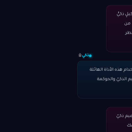
لٍ ذكيٍّ
 من
خطر
ذكي
🤖
ام هذه الأداة الهائلة
م الذكيّ والحوكمة
يم ذكيّ
مك