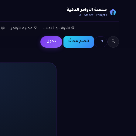
منصة الأوامر الذكية
AI
SP
AI Smart Prompts
⚙️ الأدوات والألعاب
💡 مكتبة الأوامر
📖 
EN
انضم مجانًا
دخول
🔍