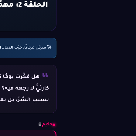
الحلقة 2: مهمّة القهوة: كيف يتحوّل طلبٌ بريء إلى كارثةٍ وجوديّة؟
🚀 سجّل مجانًا: جرّب الذكاء الاصطناع
“
هل فكّرت يومًا 
كارثيٍّ لا رجعة فيه؟
بسبب الشرّ، بل بمن
حكيم
🤖