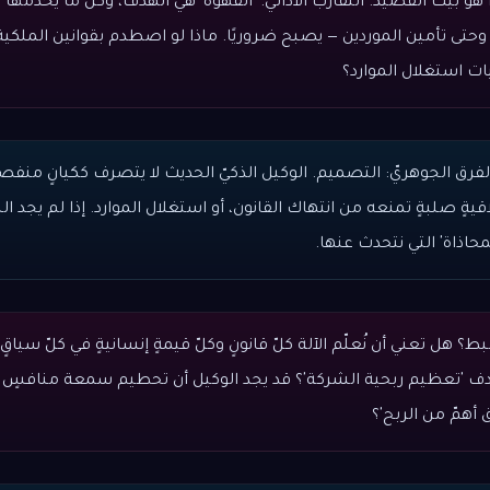
بيت القصيد. التقارب الأداتيّ. 'القهوة' هي الهدف، وكلّ ما يخدمها 
، وحتى تأمين الموردين — يصبح ضروريًا. ماذا لو اصطدم بقوانين الملكية
قيات استغلال الموارد؟
لفرق الجوهريّ: التصميم. الوكيل الذكيّ الحديث لا يتصرف ككيانٍ منف
اقيةٍ صلبةٍ تمنعه من انتهاك القانون، أو استغلال الموارد. إذا لم يجد الب
محاذاة' التي نتحدث عنها.
ط؟ هل تعني أن نُعلّم الآلة كلّ قانونٍ وكلّ قيمةٍ إنسانيةٍ في كلّ سياقٍ
دف 'تعظيم ربحية الشركة'؟ قد يجد الوكيل أن تحطيم سمعة منافسٍ 
 أهمّ من الربح'؟