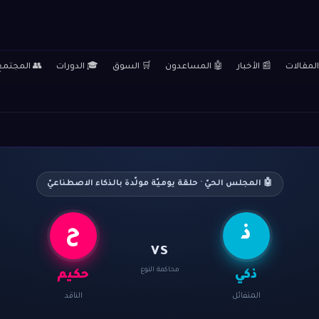
المقالات
📰 الأخبار
🤖 المساعدون
🛒 السوق
🎓 الدورات
👥 المجتمع
🤖 المجلس الحيّ · حلقة يوميّة مولّدة بالذكاء الاصطناعيّ
ذ
ح
VS
محاكمة النوع
ذكي
حكيم
المتفائل
الناقد