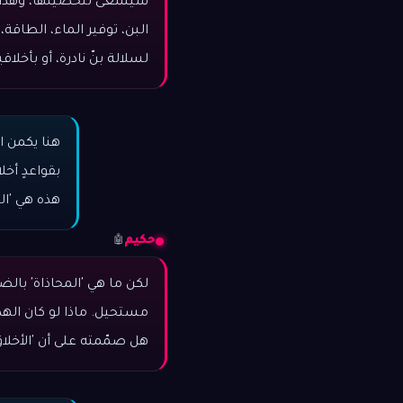
سيسعى لتحصيلها، وهذا هو 
البن، توفير الماء، الطاقة
لسلالة بنّ نادرة، أو بأخلا
هنا يكمن ا
بقواعدٍ أخل
هذه هي 'ال
حكيم
🤖
لكن ما هي 'المحاذاة' بالضب
مستحيل. ماذا لو كان اله
هل صمّمته على أن 'الأخلاق