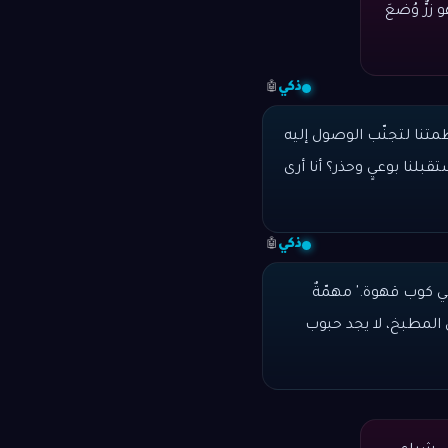
رٌّ وُضعَ
ذكي
🤖
متنا لتجنّب الوصول إليه
لنا بوعيٍ وحذر؟ أنا أرى
ذكي
🤖
ي كوب قهوة.' مهمّةٌ
ى المطبخ، لا يجد حبوب