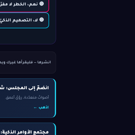
🔴 نعم، الخطر لا مفرّ
🔵 لا، التصميم الذكي
انشرها — فليقرأها غيرك ويص
انضمّ إلى المجلس: شار
أصواتٌ متعدّدة، رؤىً أعمق.
اذهب ←
مجتمع الأوامر الذكية: 