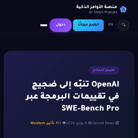
منصة الأوامر الذكية
AI
SP
AI Smart Prompts
EN
انضم مجانًا
دخول
🔍
تقييم النماذج
OpenAI تنبّه إلى ضجيج
في تقييمات البرمجة عبر
SWE-Bench Pro
📰 OpenAI News
📅 9 يوليو 2026
👁 13
⚡ تأثير: Medium