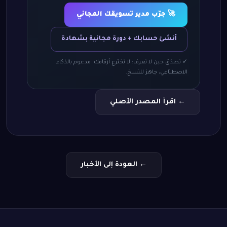
🚀 جرّب مدير تسويقك المجاني
أنشئ حسابك + دورة مجانية بشهادة
✓ نصدُق حين لا نعرف: لا نخترع أرقامك. مدعوم بالذكاء
الاصطناعي، جاهز للنسخ.
← اقرأ المصدر الأصلي
← العودة إلى الأخبار