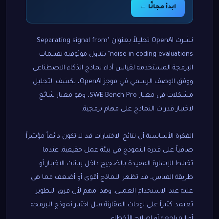
ابدأ مجانًا ←
نشرت OpenAI تحليلاً بعنوان "Separating signal from
noise in coding evaluations" يتناول موثوقية تقييمات
البرمجة المستخدمة لقياس أداء نماذج الذكاء الاصطناعي.
ووفق الوصف الرسمي في موجز OpenAI، يكشف التحليل
مشكلات في معيار SWE-Bench Pro، وهو معيار شائع
لاختبار قدرات النماذج على مهام برمجية.
الفكرة الأساسية أن نتائج الاختبارات قد لا تكون دائماً مؤشراً
صافياً على قدرة النموذج في بيئة عمل حقيقية. عندما
تختلط الإشارة المفيدة بالضجيج داخل بيانات الاختبار أو
طريقة القياس، قد تظهر النماذج أقوى أو أضعف مما هي
عليه عند الاستخدام العملي. وهذا مهم لأن فرق التطوير
تعتمد كثيراً على لوحات المقارنة قبل اختيار نموذج للبرمجة
أو المراجعة أو إصلاح الأخطاء.