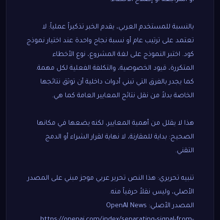
بالنسبة للمستخدم العربي، يقدم الخبر تذكيراً عملياً: لا
تعتمد على ترتيب عام أو نسبة نجاح واحدة عند اختيار نموذج
كود. اختبر النموذج على لغة المشروع، نوع الأخطاء
المتكررة، قيود الخصوصية، والتكلفة الفعلية لكل مهمة.
كما يجدر بالفرق التي تبني أدوات داخلية أن توثق نتائجها
الخاصة بدلاً من نقل نتائج المعايير العامة كما هي.
هذا لا يقلل من أهمية المعايير، لكنه يضعها في مكانها
الصحيح: بداية للمقارنة، لا نهاية لقرار الشراء أو الدمج
التقني.
تنبيه تحريري: هذا النص تحرير عربي موجز مبني على المصدر
الأصلي، وليس نقلاً حرفياً منه.
المصدر الأصلي: OpenAI News
https://openai.com/index/separating-signal-from-