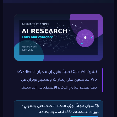
نشرت OpenAI تحليلاً يقول إن معيار SWE-Bench
Pro قد يحتوي على إشارات وضجيج يؤثران في
دقة تقييم نماذج الذكاء الاصطناعي البرمجية.
🚀 سجّل مجانًا: جرّب الذكاء الاصطناعي بالعربي ·
دورات بشهادات · 35+ أداة — بلا بطاقة