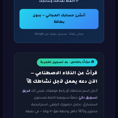
✅ احفظ تقدّمك ونتائجك
أنشئ حسابك المجاني — بدون
بطاقة
مجاني تمامًا · تسجيل بنقرة عبر Google
🎁 مجّانًا بالكامل · بلا تسجيل للتجربة
قرأتَ عن الذكاء الاصطناعي —
الآن دعه يعمل لأجل نشاطك 🚀
أدخِل اسم نشاطك أو رابط موقعك، فيبني لك
فريق
تسويق ذكيّ
خطةً تسويقية كاملة بمستوى
استشاريّ: تحليل حضورك الرقمي، استراتيجية،
محتوى وSEO جاهز، وخطة نموّ ٣٠ يومًا — في دقيقة.